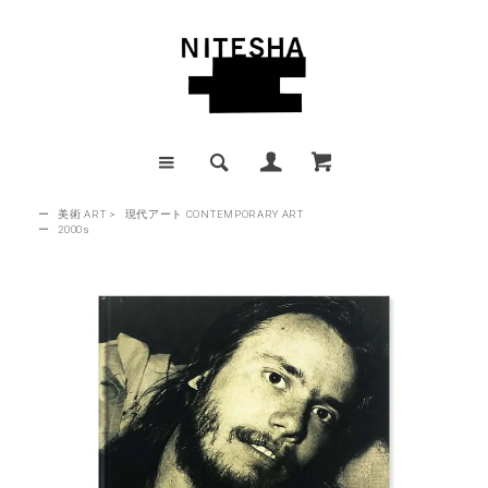
ー
美術 ART
>
現代アート CONTEMPORARY ART
ー
2000s