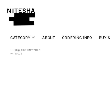
CATEGORY
ABOUT
ORDERING INFO
BUY &
ー
建築 ARCHITECTURE
ー
1990s