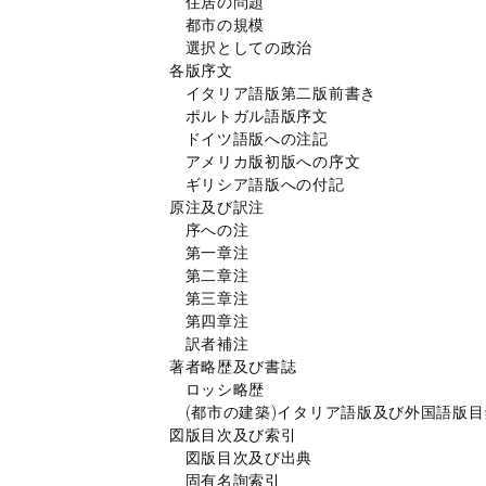
住居の問題
都市の規模
選択としての政治
各版序文
イタリア語版第二版前書き
ポルトガル語版序文
ドイツ語版への注記
アメリカ版初版への序文
ギリシア語版への付記
原注及び訳注
序への注
第一章注
第二章注
第三章注
第四章注
訳者補注
著者略歴及び書誌
ロッシ略歴
(都市の建築)イタリア語版及び外国語版目
図版目次及び索引
図版目次及び出典
固有名詢索引