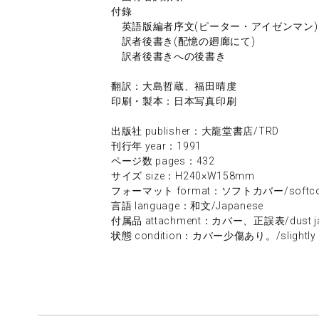
付錄
英語版編者序文(ピーター・アイゼンマン)
訳者後書き(配憶の廻廊にて)
訳者後書きへの後書き
翻訳：大島哲蔵、福田晴虔
印刷・製本：日本写真印刷
出版社 publisher：大龍堂書店/TRD
刊行年 year：1991
ページ数 pages：432
サイズ size：H240×W158mm
フォーマット format：ソフトカバー/softco
言語 language：和文/Japanese
付属品 attachment：カバー、正誤表/dust jacke
状態 condition：カバー少傷あり。/slightly dam