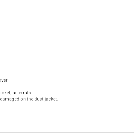
ver
t, an errata
aged on the dust jacket.