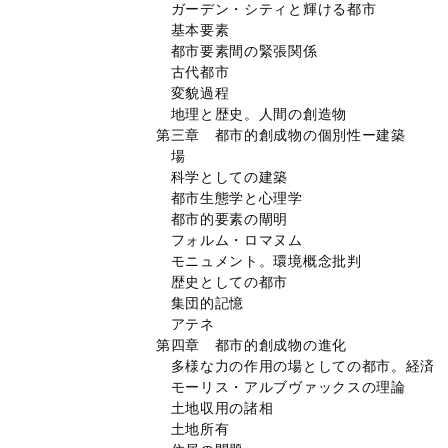
ガーデン・シティと輝ける都市
基本要素
都市要素間の緊張関係
古代都市
変貌過程
地理と歴史。人間の創造物
第三章 都市的創成物の個別性ー建築
場
科学としての建築
都市生態学と心理学
都市的要素の閘明
フォルム・ロマヌム
モニュメント。環境概念批判
歴史としての都市
集団的記憶
アテネ
第四章 都市的創成物の進化
多様な力の作用の場としての都市。経済
モーリス・アルブヴァックスの理論
土地収用の諸相
土地所有