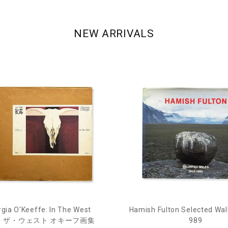
NEW ARRIVALS
gia O'Keeffe: In The West
Hamish Fulton Selected Wal
・ザ・ウェスト オキーフ画集
989