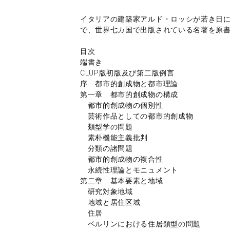
イタリアの建築家アルド・ロッシが若き日
で、世界七カ国で出版されている名著を原
目次
端書き
CLUP版初版及び第二版例言
序 都市的創成物と都市理論
第一章 都市的創成物の構成
都市的創成物の個別性
芸術作品としての都市的創成物
類型学の問題
素朴機能主義批判
分類の諸問題
都市的創成物の複合性
永続性理論とモニュメント
第二章 基本要素と地域
研究対象地域
地域と居住区域
住居
ベルリンにおける住居類型の問題