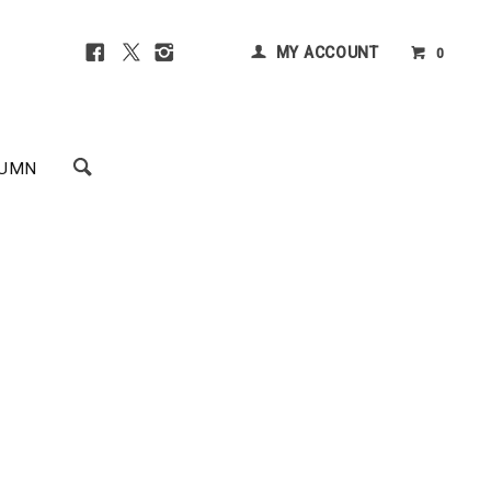
MY ACCOUNT
0
UMN