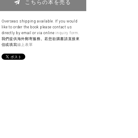
こちらの本を売る
Overseas shipping available. If you would
like to order the book please contact us
directly by email or via online
inquiry form
.
我們提供海外郵寄服務。若您欲購書請直接來
信或填寫
線上表單