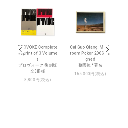
 Ja
PROVOKE Complete
Cai Guo Qiang: Mush
Mo
urn
Reprint of 3 Volume
room Poker 2000 *si
e 
s
gned
u
日
プロヴォーク 復刻版
蔡國強 *署名
・ジ
全3冊揃
モ
165,000円(税込)
8,800円(税込)