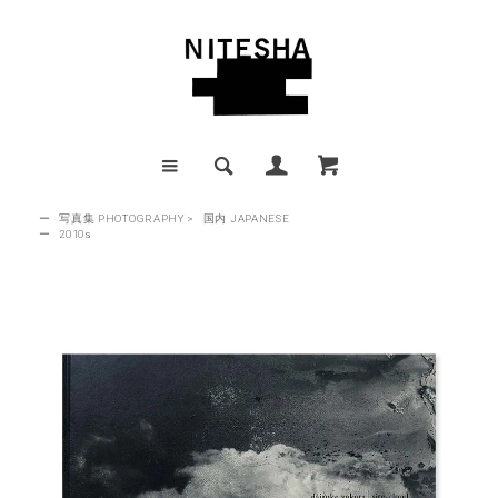
ー
写真集 PHOTOGRAPHY
>
国内 JAPANESE
ー
2010s