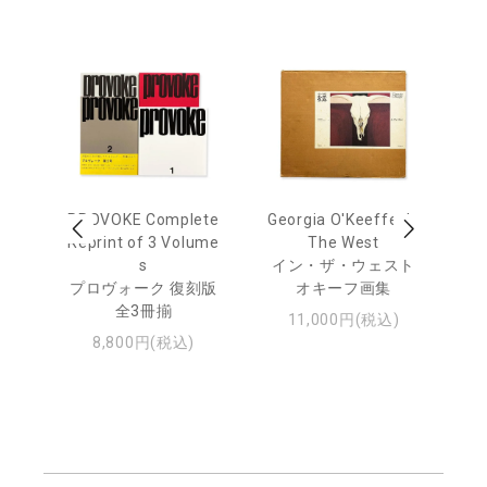
 Ja
PROVOKE Complete
Georgia O'Keeffe: In
Ha
urn
Reprint of 3 Volume
The West
te
s
イン・ザ・ウェスト
日
プロヴォーク 復刻版
オキーフ画集
・ジ
全3冊揃
11,000円(税込)
8,800円(税込)