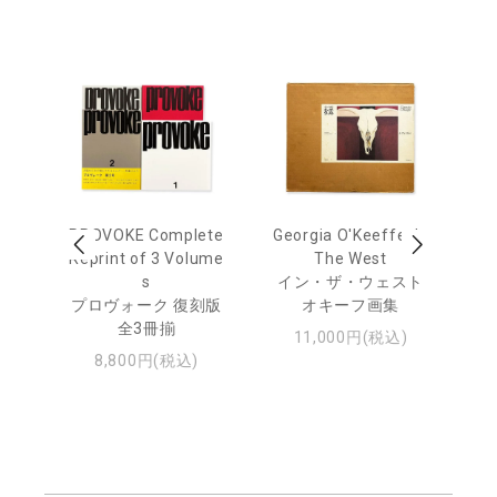
out
PROVOKE Complete
Georgia O'Keeffe: In
Ha
Reprint of 3 Volume
The West
te
トゥ
s
イン・ザ・ウェスト
プロヴォーク 復刻版
オキーフ画集
全3冊揃
11,000円(税込)
8,800円(税込)