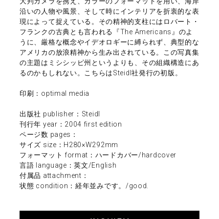
大判カメラを携え、カラーのフォーマットを用い、海岸
沿いの人物や風景、そして時にインテリアを折衷的な表
現によって捉えている。その精神的支柱にはロバート・
フランクの古典とも言われる『The Americans』のよ
うに、厳格な概念やイデオロギーに縛られず、典型的な
アメリカの放浪精神から生み出されている。この写真集
の主題はミシシッピ州というよりも、その組織構造にあ
るのかもしれない。こちらはSteidl社発行の初版。
印刷：optimal media
出版社 publisher：Steidl
刊行年 year：2004 first edition
ページ数 pages：
サイズ size：H280×W292mm
フォーマット format：ハードカバー/hardcover
言語 language：英文/English
付属品 attachment：
状態 condition：経年並みです。/good.