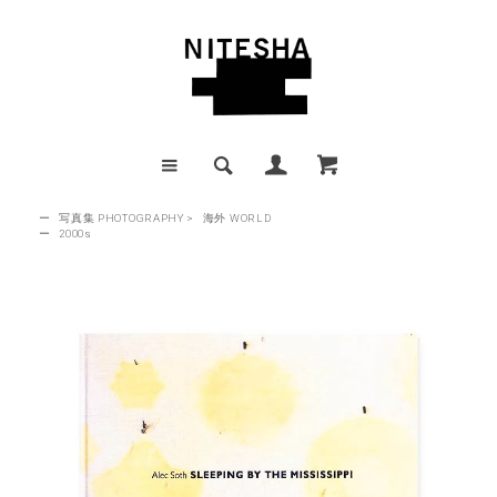
ー
写真集 PHOTOGRAPHY
>
海外 WORLD
ー
2000s