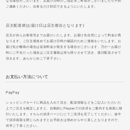
なる場合がございます。お届け日時のご指定等ご希望がございましたら予め
ご連絡ください。出来るだけ対応できるようにいたします。
店主配達便(お届け日は店主都合となります)
店主が自らお客様宅までお届けいたします。お届け先住所によって料金が異
なります。ご注文後改めてお届け日時の確認のためご連絡をいたします。お
届け先が離島の場合は追加料金が発生する場合がございます。万が一お届け
時にご不在だった場合はご注文書籍は持ち帰りさせて頂き、後日配送させて
頂きます。あらかじめご了承下さい。
お支払い方法について
PayPay
ショッピングカードに商品を入れて頂き、配送情報などをご記入いただいた
上でご注文を確定しますと、自動的にPaypayでの決済をご案内する画面に移
行いたします。そちらの決済ページににてご決済を完了してください。途中
で決済画面を閉じられますとお手続きは初めからやり直しとなりますので、
何卒ご了承ください。