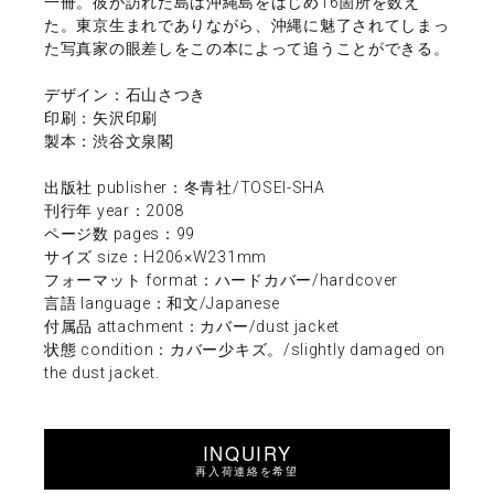
一冊。彼が訪れた島は沖縄島をはじめ16箇所を数え
た。東京生まれでありながら、沖縄に魅了されてしまっ
た写真家の眼差しをこの本によって追うことができる。
デザイン：石山さつき
印刷：矢沢印刷
製本：渋谷文泉閣
出版社 publisher：冬青社/TOSEI-SHA
刊行年 year：2008
ページ数 pages：99
サイズ size：H206×W231mm
フォーマット format：ハードカバー/hardcover
言語 language：和文/Japanese
付属品 attachment：カバー/dust jacket
状態 condition：カバー少キズ。/slightly damaged on
the dust jacket.
INQUIRY
再入荷連絡を希望