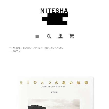
ー
写真集 PHOTOGRAPHY
>
国内 JAPANESE
ー
2000s