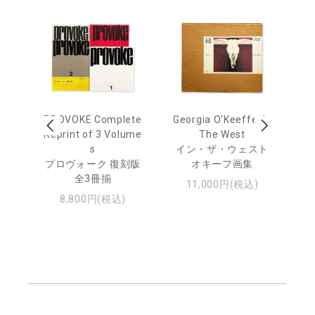
out
PROVOKE Complete
Georgia O'Keeffe: In
Ha
Reprint of 3 Volume
The West
te
トゥ
s
イン・ザ・ウェスト
プロヴォーク 復刻版
オキーフ画集
全3冊揃
11,000円(税込)
8,800円(税込)