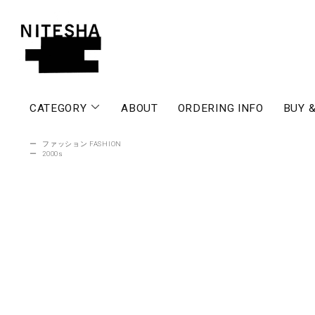
CATEGORY
ABOUT
ORDERING INFO
BUY &
ー
ファッション FASHION
ー
2000s