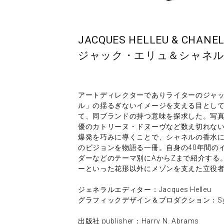
JACQUES HELLEU & CHANE
ジャック・エリュ＆シャネ
アートディレクターでありライターのジャック・
ル」の揺るぎないイメージを支える目として
て、同ブランドの持つ意味を探求した。写
優のカトリーヌ・ドヌーヴなど数え切れな
爆発を巧みに導くことで、シャネルの香水
のビジョンを物語る一冊。自身の40年間の
ダーなどのテーマ別にAからZまで紹介する
ーといった花形以外にメゾンを支えた立役
ジェネラルエディター：Jacques Helleu
グラフィックデザイン＆プロダクション：Sylvie 
出版社 publisher：Harry N. Abrams