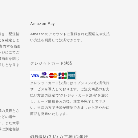
Amazon Pay
頂き、配送情
Amazonのアカウントに登録された配送先や支払
文を確定しま
い方法を利用して決済できます。
ご案内する画面
ージににてご
済画面を閉じ
クレジットカード決済
直しとなりま
クレジットカード決済にはイプシロンの決済代行
サービスを導入しております。ご注文商品のお支
払い方法の設定で"クレジットカード決済"を選択
し、カード情報を入力後、注文を完了して下さ
)
い。当店の方で決済が確認できましたら速やかに
様の負担とさ
商品を発送いたします。
などの場合、
す。また大学
様は別途相談
銀行振込(先払い) 三菱UFJ銀行