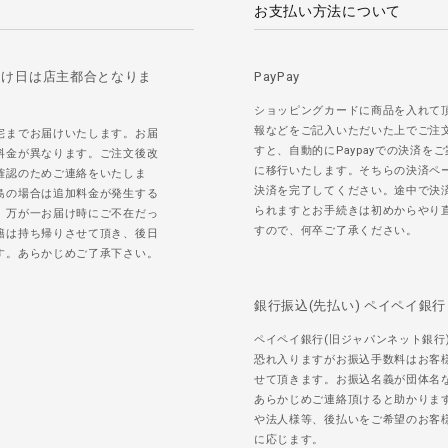
お支払い方法について
届け日は店主都合となりま
PayPay
ショッピングカードに商品を入れて
報などをご記入いただいた上でご注
宅までお届けいたします。お届
すと、自動的にPaypayでの決済を
料金が異なります。ご注文後改
に移行いたします。そちらの決済ペ
確認のためご連絡をいたしま
決済を完了してください。途中で決
島の場合は追加料金が発生する
られますとお手続きは初めからやり
。万が一お届け時にご不在だっ
すので、何卒ご了承ください。
籍は持ち帰りさせて頂き、後日
す。あらかじめご了承下さい。
銀行振込(先払い) ペイペイ銀行
ペイペイ銀行(旧ジャパンネット銀行
恐れ入りますがお振込手数料はお客
せて頂きます。お振込名義が団体名
あらかじめご連絡頂けると助かりま
や法人様等、後払いをご希望のお客
に応じます。