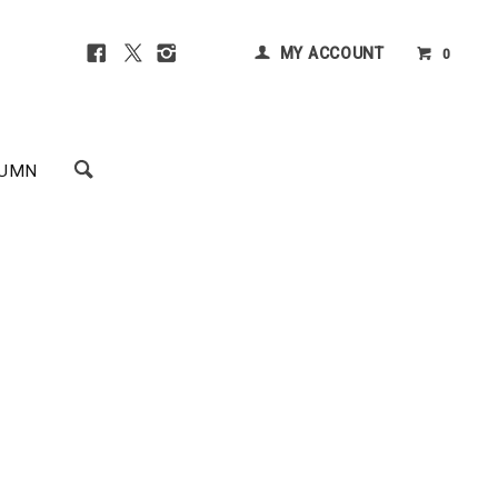
MY ACCOUNT
0
UMN