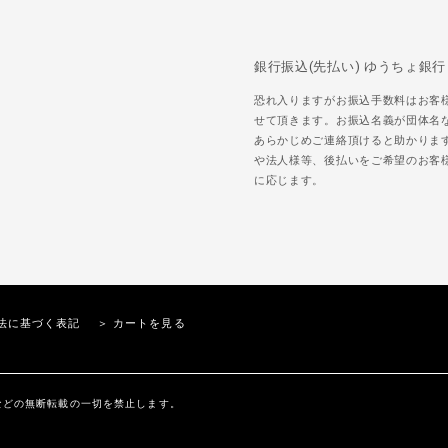
銀行振込(先払い) ゆうちょ銀行
恐れ入りますがお振込手数料はお客
せて頂きます。お振込名義が団体名
あらかじめご連絡頂けると助かりま
や法人様等、後払いをご希望のお客
に応じます。
法に基づく表記
＞ カートを見る
内の文章、画像などの無断転載の一切を禁止します。