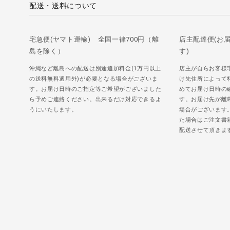
配送・送料について
宅急便(ヤマト運輸) 全国一律700円（離
店主配達便(お
島を除く）
す)
沖縄など離島への配送は別途追加料金(1万円以上
店主が自らお客様
の送料無料適用外)が必要となる場合がございま
け先住所によって
す。お届け日時のご指定等ご希望がございました
めてお届け日時の
ら予めご連絡ください。出来るだけ対応できるよ
す。お届け先が離
うにいたします。
場合がございます
た場合はご注文書
配送させて頂きま