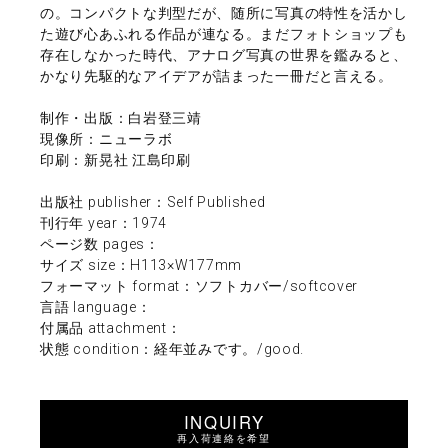
の。コンパクトな判型だが、随所に写真の特性を活かし
た遊び心あふれる作品が連なる。まだフォトショップも
存在しなかった時代、アナログ写真の世界を鑑みると、
かなり先駆的なアイデアが詰まった一冊だと言える。
制作・出版：白岩登三靖
現像所：ニューラボ
印刷：新晃社 江島印刷
出版社 publisher：Self Published
刊行年 year：1974
ページ数 pages：
サイズ size：H113×W177mm
フォーマット format：ソフトカバー/softcover
言語 language：
付属品 attachment：
状態 condition：経年並みです。/good.
INQUIRY
再入荷連絡を希望