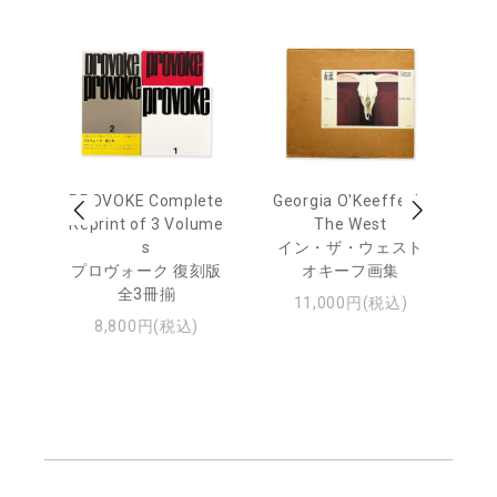
 Ja
PROVOKE Complete
Georgia O'Keeffe: In
Ha
urn
Reprint of 3 Volume
The West
te
s
イン・ザ・ウェスト
日
プロヴォーク 復刻版
オキーフ画集
・ジ
全3冊揃
11,000円(税込)
8,800円(税込)