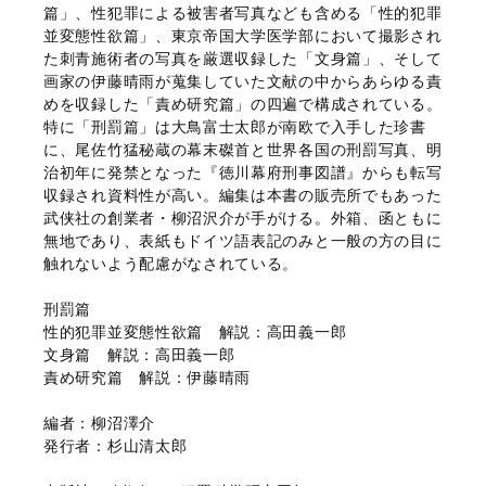
篇」、性犯罪による被害者写真なども含める「性的犯罪
並変態性欲篇」、東京帝国大学医学部において撮影され
た刺青施術者の写真を厳選収録した「文身篇」、そして
画家の伊藤晴雨が蒐集していた文献の中からあらゆる責
めを収録した「責め研究篇」の四遍で構成されている。
特に「刑罰篇」は大鳥富士太郎が南欧で入手した珍書
に、尾佐竹猛秘蔵の幕末磔首と世界各国の刑罰写真、明
治初年に発禁となった『徳川幕府刑事図譜』からも転写
収録され資料性が高い。編集は本書の販売所でもあった
武侠社の創業者・柳沼沢介が手がける。外箱、函ともに
無地であり、表紙もドイツ語表記のみと一般の方の目に
触れないよう配慮がなされている。
刑罰篇
性的犯罪並変態性欲篇 解説：高田義一郎
文身篇 解説：高田義一郎
責め研究篇 解説：伊藤晴雨
編者：柳沼澤介
発行者：杉山清太郎