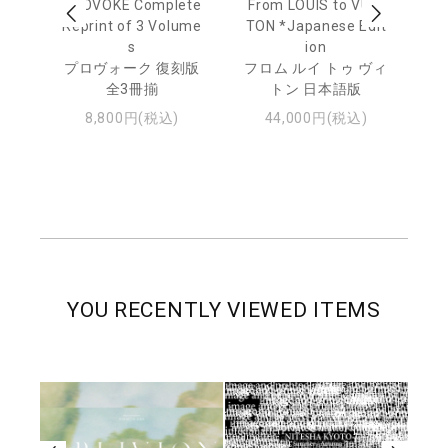
age
PROVOKE Complete
From LOUIS to VUIT
Lo
men
Reprint of 3 Volume
TON *Japanese Edit
s
ion
ル
ジュ
プロヴォーク 復刻版
フロム ルイ トゥ ヴィ
全3冊揃
トン 日本語版
8,800円(税込)
44,000円(税込)
YOU RECENTLY VIEWED ITEMS