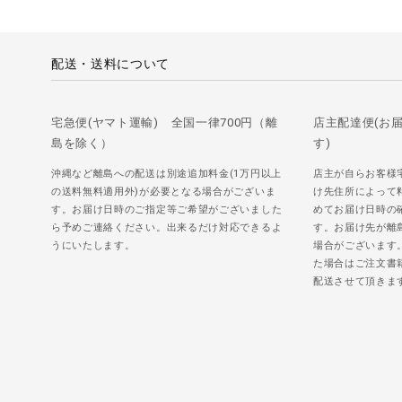
配送・送料について
宅急便(ヤマト運輸) 全国一律700円（離
店主配達便(お
島を除く）
す)
沖縄など離島への配送は別途追加料金(1万円以上
店主が自らお客様
の送料無料適用外)が必要となる場合がございま
け先住所によって
す。お届け日時のご指定等ご希望がございました
めてお届け日時の
ら予めご連絡ください。出来るだけ対応できるよ
す。お届け先が離
うにいたします。
場合がございます
た場合はご注文書
配送させて頂きま