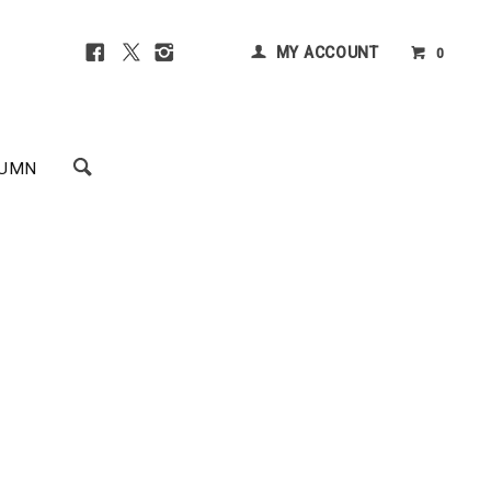
MY ACCOUNT
0
UMN