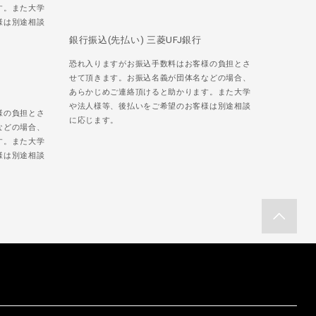
す。また大学
様は別途相談
銀行振込(先払い) 三菱UFJ銀行
恐れ入りますがお振込手数料はお客様の負担とさ
せて頂きます。お振込名義が団体名などの場合、
あらかじめご連絡頂けると助かります。また大学
や法人様等、後払いをご希望のお客様は別途相談
様の負担とさ
に応じます。
などの場合、
す。また大学
様は別途相談