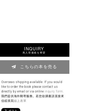
INQUIRY
再入荷連絡を希望
こちらの本を売る
Overseas shipping available. If you would
like to order the book please contact us
directly by email or via online
inquiry form
.
我們提供海外郵寄服務。若您欲購書請直接來
信或填寫
線上表單