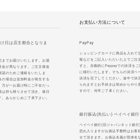
お支払い方法について
届け日は店主都合となりま
PayPay
ショッピングカードに商品を入れて
報などをご記入いただいた上でご注
宅までお届けいたします。お届
すと、自動的にPaypayでの決済を
料金が異なります。ご注文後改
に移行いたします。そちらの決済ペ
確認のためご連絡をいたしま
決済を完了してください。途中で決
島の場合は追加料金が発生する
られますとお手続きは初めからやり
。万が一お届け時にご不在だっ
すので、何卒ご了承ください。
籍は持ち帰りさせて頂き、後日
す。あらかじめご了承下さい。
銀行振込(先払い) ペイペイ銀行
ペイペイ銀行(旧ジャパンネット銀行
恐れ入りますがお振込手数料はお客
せて頂きます。お振込名義が団体名