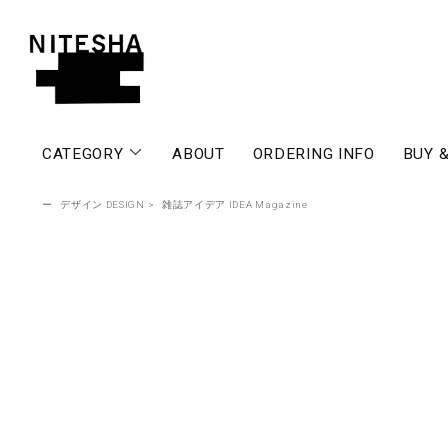
CATEGORY
ABOUT
ORDERING INFO
BUY &
ー
デザイン DESIGN
>
雑誌アイデア IDEA Magazine