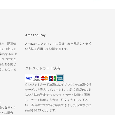
Amazon Pay
頂き、配送情
Amazonのアカウントに登録された配送先や支払
文を確定しま
い方法を利用して決済できます。
ご案内する画面
ージににてご
済画面を閉じ
クレジットカード決済
直しとなりま
クレジットカード決済にはイプシロンの決済代行
サービスを導入しております。ご注文商品のお支
払い方法の設定で"クレジットカード決済"を選択
し、カード情報を入力後、注文を完了して下さ
)
い。当店の方で決済が確認できましたら速やかに
様の負担とさ
商品を発送いたします。
などの場合、