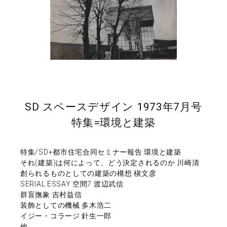
SD スペースデザイン 1973年7月号
特集=環境と建築
特集/SD+都市住宅合同セミナー報告 環境と建築
それ(建築)は何によって、どう決定されるのか 川崎清
創られるものとしての建築の構想 槇文彦
SERIAL ESSAY 空間7 渡辺武信
群盲撫象 吉村益信
装飾としての機械 多木浩二
イジー・コラージ 針生一郎
他