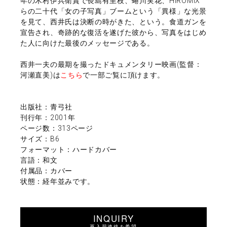
年の木村伊兵衛賞で長島有里枝、蜷川実花、HIROMIX
らの二十代「女の子写真」ブームという「異様」な光景
を見て、西井氏は決断の時がきた、という。食道ガンを
宣告され、奇跡的な復活を遂げた彼から、写真をはじめ
た人に向けた最後のメッセージである。
西井一夫の最期を撮ったドキュメンタリー映画(監督：
河瀬直美)は
こちら
で一部ご覧に頂けます。
出版社：青弓社
刊行年：2001年
ページ数：313ページ
サイズ：B6
フォーマット：ハードカバー
言語：和文
付属品：カバー
状態：経年並みです。
INQUIRY
再入荷連絡を希望