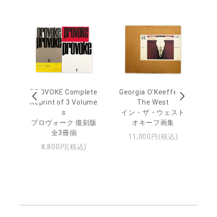
out
PROVOKE Complete
Georgia O'Keeffe: In
Ha
Reprint of 3 Volume
The West
te
トゥ
s
イン・ザ・ウェスト
プロヴォーク 復刻版
オキーフ画集
全3冊揃
11,000円(税込)
8,800円(税込)