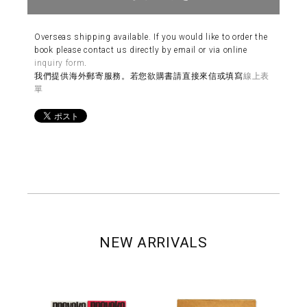
Overseas shipping available. If you would like to order the
book please contact us directly by email or via online
inquiry form
.
我們提供海外郵寄服務。若您欲購書請直接來信或填寫
線上表
單
NEW ARRIVALS