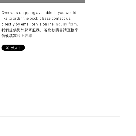
Overseas shipping available. If you would
like to order the book please contact us
directly by email or via online
inquiry form
.
我們提供海外郵寄服務。若您欲購書請直接來
信或填寫
線上表單