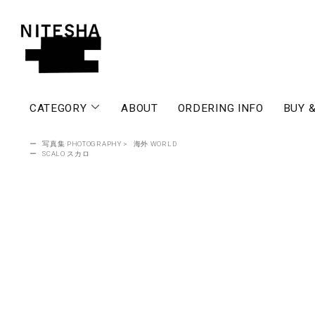
CATEGORY
ABOUT
ORDERING INFO
BUY &
ー
写真集 PHOTOGRAPHY
>
海外 WORLD
ー
SCALO スカロ