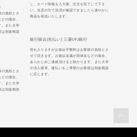
し、カード情報を入力後、注文を完了して下さ
)
い。当店の方で決済が確認できましたら速やかに
様の負担とさ
商品を発送いたします。
などの場合、
す。また大学
様は別途相談
銀行振込(先払い) 三菱UFJ銀行
恐れ入りますがお振込手数料はお客様の負担とさ
せて頂きます。お振込名義が団体名などの場合、
あらかじめご連絡頂けると助かります。また大学
や法人様等、後払いをご希望のお客様は別途相談
様の負担とさ
に応じます。
などの場合、
す。また大学
様は別途相談