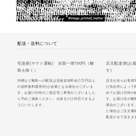
配送・送料について
宅急便(ヤマト運輸) 全国一律700円（離
店主配達便(お
島を除く）
す)
沖縄など離島への配送は別途追加料金(1万円以上
店主が自らお客様
の送料無料適用外)が必要となる場合がございま
け先住所によって
す。お届け日時のご指定等ご希望がございました
めてお届け日時の
ら予めご連絡ください。出来るだけ対応できるよ
す。お届け先が離
うにいたします。
場合がございます
た場合はご注文書
配送させて頂きま