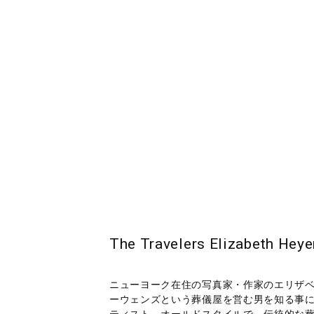
The Travelers Elizab
ニューヨーク在住の写真家・作家のエリザ
ーウェンズという葬儀屋を営む男を知る事
ティスト、オールドスタイルで、伝統的な