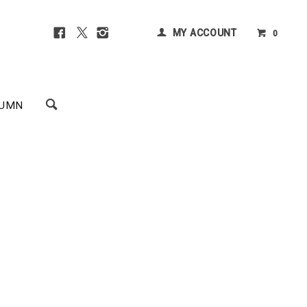
MY ACCOUNT
0
UMN