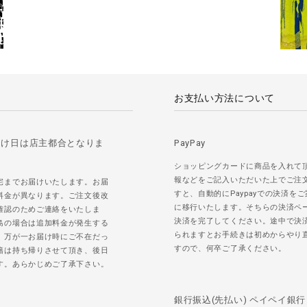
お支払い方法について
届け日は店主都合となりま
PayPay
ショッピングカードに商品を入れて
報などをご記入いただいた上でご注
宅までお届けいたします。お届
すと、自動的にPaypayでの決済を
料金が異なります。ご注文後改
に移行いたします。そちらの決済ペ
確認のためご連絡をいたしま
決済を完了してください。途中で決
島の場合は追加料金が発生する
られますとお手続きは初めからやり
。万が一お届け時にご不在だっ
すので、何卒ご了承ください。
籍は持ち帰りさせて頂き、後日
す。あらかじめご了承下さい。
銀行振込(先払い) ペイペイ銀行