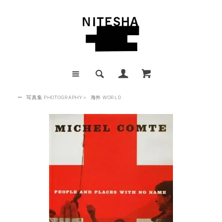
ー
写真集 PHOTOGRAPHY
>
海外 WORLD