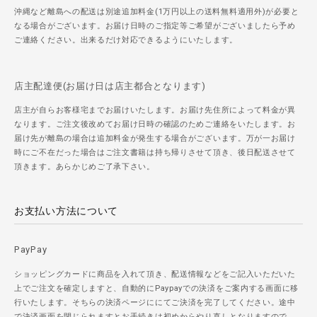
沖縄など離島への配送は別途追加料金(1万円以上の送料無料適用外)が必要と
なる場合がございます。お届け日時のご指定等ご希望がございましたら予め
ご連絡ください。出来るだけ対応できるようにいたします。
店主配達便(お届け日は店主都合となります)
店主が自らお客様宅までお届けいたします。お届け先住所によって料金が異
なります。ご注文後改めてお届け日時の確認のためご連絡をいたします。お
届け先が離島の場合は追加料金が発生する場合がございます。万が一お届け
時にご不在だった場合はご注文書籍は持ち帰りさせて頂き、後日配送させて
頂きます。あらかじめご了承下さい。
お支払い方法について
PayPay
ショッピングカードに商品を入れて頂き、配送情報などをご記入いただいた
上でご注文を確定しますと、自動的にPaypayでの決済をご案内する画面に移
行いたします。そちらの決済ページににてご決済を完了してください。途中
で決済画面を閉じられますとお手続きは初めからやり直しとなりますので、