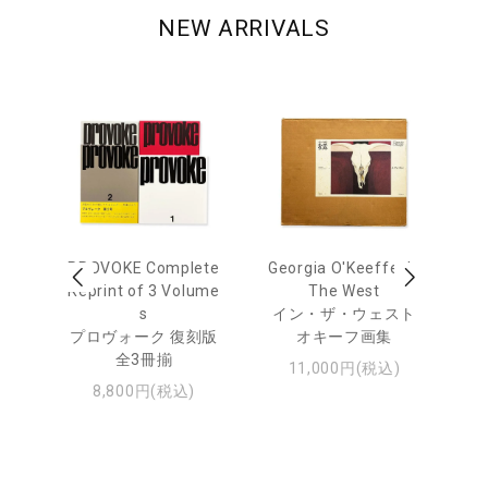
NEW ARRIVALS
 Ja
PROVOKE Complete
Georgia O'Keeffe: In
Ha
urn
Reprint of 3 Volume
The West
te
s
イン・ザ・ウェスト
日
プロヴォーク 復刻版
オキーフ画集
・ジ
全3冊揃
11,000円(税込)
8,800円(税込)