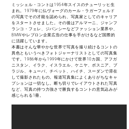
ミッシェル・コントは1954年スイスのチューリッヒ生
まれ。1979年に仏ヴォーグのカール・ラガーフェルド
の写真でその才能を認められ、写真家としてのキャリア
をスタートさせました。その後はアルマーニ、ジャンフ
ランコ・フェレ、ジバンシーなどファッション業界や、
BMWやレブロン企業広告の仕事を手がけるなど国際的
に活躍しています。
本書はそんな華やかな世界で写真を撮り続けるコントの
異色ともいうべきフォトジャーナリストとしての写真集
です。1986年から1999年にかけて世界10カ国、アフガ
ニスタン、イラク、イスラエル、ケニヤ、ボスニア、ブ
ラジル、キューバ、チベット、ハイチ、スーダンで滞在
して撮影されたもの。報道写真集によくありがちなキャ
プションは一切なし。断ち切りでレイアウトされた写真
など、写真の持つ力強さで勝負するコントの意気込みが
感じられる1冊。