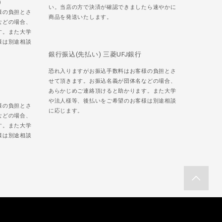
)
い。当店の方で決済が確認できましたら速やかに
様の負担とさ
商品を発送いたします。
などの場合、
す。また大学
様は別途相談
銀行振込(先払い) 三菱UFJ銀行
恐れ入りますがお振込手数料はお客様の負担とさ
せて頂きます。お振込名義が団体名などの場合、
あらかじめご連絡頂けると助かります。また大学
や法人様等、後払いをご希望のお客様は別途相談
様の負担とさ
に応じます。
などの場合、
す。また大学
様は別途相談