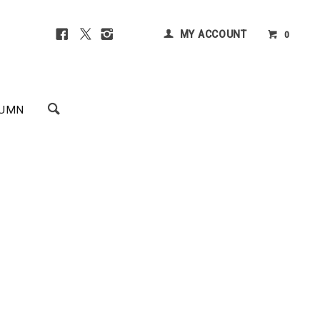
MY ACCOUNT
0
UMN