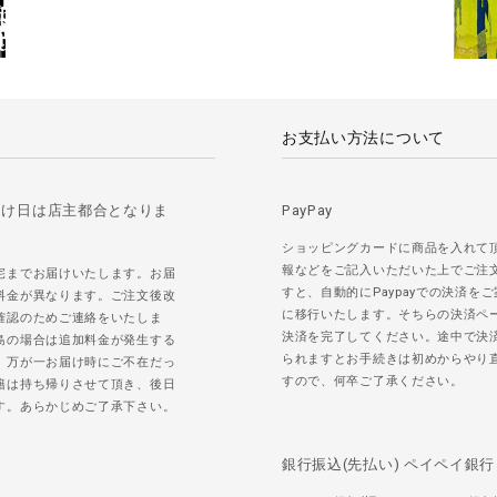
お支払い方法について
届け日は店主都合となりま
PayPay
ショッピングカードに商品を入れて
報などをご記入いただいた上でご注
宅までお届けいたします。お届
すと、自動的にPaypayでの決済を
料金が異なります。ご注文後改
に移行いたします。そちらの決済ペ
確認のためご連絡をいたしま
決済を完了してください。途中で決
島の場合は追加料金が発生する
られますとお手続きは初めからやり
。万が一お届け時にご不在だっ
すので、何卒ご了承ください。
籍は持ち帰りさせて頂き、後日
す。あらかじめご了承下さい。
銀行振込(先払い) ペイペイ銀行