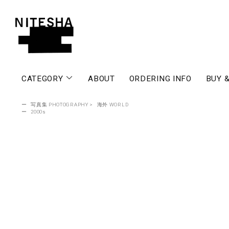
CATEGORY
ABOUT
ORDERING INFO
BUY &
ー
写真集 PHOTOGRAPHY
>
海外 WORLD
ー
2000s