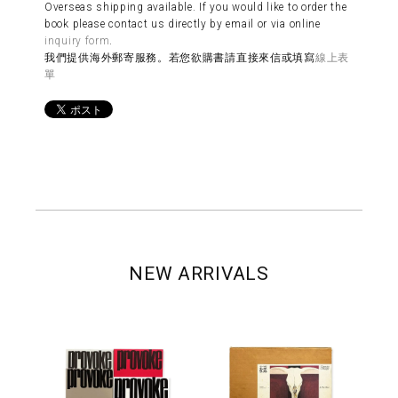
Overseas shipping available. If you would like to order the
book please contact us directly by email or via online
inquiry form
.
我們提供海外郵寄服務。若您欲購書請直接來信或填寫
線上表
單
NEW ARRIVALS