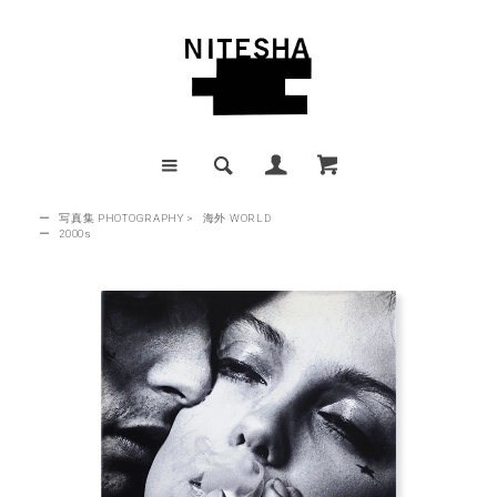
ー
写真集 PHOTOGRAPHY
>
海外 WORLD
ー
2000s