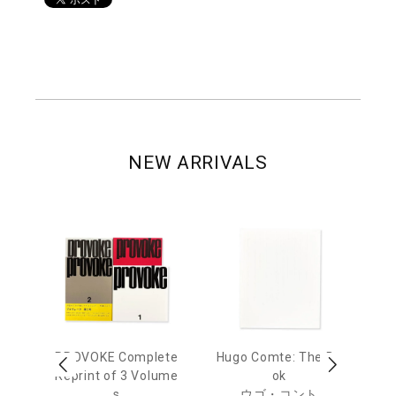
NEW ARRIVALS
age
PROVOKE Complete
Hugo Comte: The Bo
M
 20
Reprint of 3 Volume
ok
Th
s
ウゴ・コント