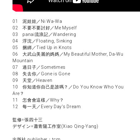
01 泥娃娃／Ni Wa-Wa
02 不要不要討好／Me Myself
03 panai流浪記／Wandering
04 浮沈／Floating, Sinking
05 捆綁／Tied Up in Knots
06 大武山美麗的媽媽／My Beautiful Mother, Da-Wu
Mountain
07 過日子／Sometimes
08 失去你／Gone is Gone
09 天堂／Heaven
10 你知道你自己是誰嗎？／Do You Know Who You
Are？
11 怎會會這樣／Why？
12 每一天／Every Day's Dream
監修=張四十三
デザイン=蕭青陽工作室(Xiao Qing-Yang)
出版社 publisher：tcm