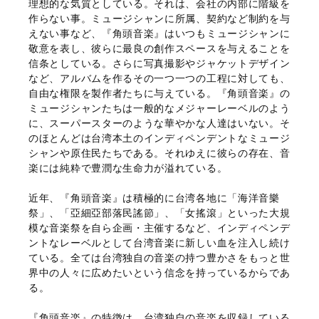
理想的な気質としている。それは、会社の内部に階級を
作らない事。ミュージシャンに所属、契約など制約を与
えない事など、『角頭音楽』はいつもミュージシャンに
敬意を表し、彼らに最良の創作スペースを与えることを
信条としている。さらに写真撮影やジャケットデザイン
など、アルバムを作るその一つ一つの工程に対しても、
自由な権限を製作者たちに与えている。『角頭音楽』の
ミュージシャンたちは一般的なメジャーレーベルのよう
に、スーパースターのような華やかな人達はいない。そ
のほとんどは台湾本土のインディペンデントなミュージ
シャンや原住民たちである。それゆえに彼らの存在、音
楽には純粋で豊潤な生命力が溢れている。
近年、『角頭音楽』は積極的に台湾各地に「海洋音樂
祭」、「亞細亞部落民謠節」、「女搖滾」といった大規
模な音楽祭を自ら企画・主催するなど、インディペンデ
ントなレーベルとして台湾音楽に新しい血を注入し続け
ている。全ては台湾独自の音楽の持つ豊かさをもっと世
界中の人々に広めたいという信念を持っているからであ
る。
『角頭音楽』の特徴は、台湾独自の音楽を収録している