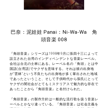
巴奈：泥娃娃 Panai：Ni-Wa-Wa 角
頭音楽 008
『角頭音楽』シリーズは1998年9月に張四十三によって
設立された台湾のインディペンデントな音楽レーベル。
会社は台北の士林にある。レーベル名の「角頭」とは中
国語(台湾語)でヤクザを意味する。それは彼の出身地
が"雲林"という不良たちの出身地が多く輩出された地域
であったということ、そして子供時代から張氏にとって
ヤクザの闇社会がとてもミステリアスで魅力的な存在で
あったことから『角頭音楽』と名付けられた。
『角頭音楽』の製作方針は一般的な流行歌を扱う音楽レ
ーベルとかなり違っている。『角頭音楽』は社会主義を