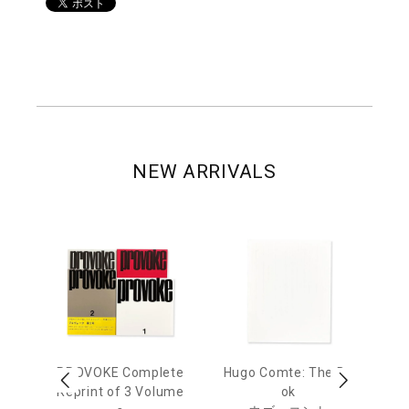
NEW ARRIVALS
age
PROVOKE Complete
Hugo Comte: The Bo
M
 20
Reprint of 3 Volume
ok
Th