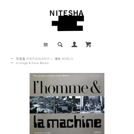
ー
写真集 PHOTOGRAPHY
>
海外 WORLD
ー
Vintage & Rare Books