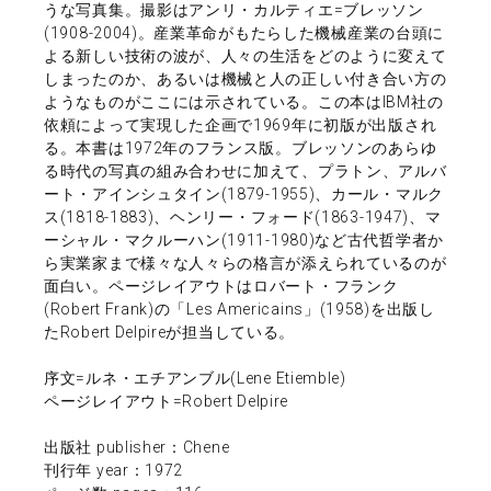
うな写真集。撮影はアンリ・カルティエ=ブレッソン
(1908-2004)。産業革命がもたらした機械産業の台頭に
よる新しい技術の波が、人々の生活をどのように変えて
しまったのか、あるいは機械と人の正しい付き合い方の
ようなものがここには示されている。この本はIBM社の
依頼によって実現した企画で1969年に初版が出版され
る。本書は1972年のフランス版。ブレッソンのあらゆ
る時代の写真の組み合わせに加えて、プラトン、アルバ
ート・アインシュタイン(1879-1955)、カール・マルク
ス(1818-1883)、ヘンリー・フォード(1863-1947)、マ
ーシャル・マクルーハン(1911-1980)など古代哲学者か
ら実業家まで様々な人々らの格言が添えられているのが
面白い。ページレイアウトはロバート・フランク
(Robert Frank)の「Les Americains」(1958)を出版し
たRobert Delpireが担当している。
序文=ルネ・エチアンブル(Lene Etiemble)
ページレイアウト=Robert Delpire
出版社 publisher：Chene
刊行年 year：1972