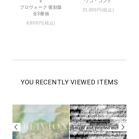
s
ウゴ・コント
ジュ
プロヴォーク 復刻版
33,000円(税込)
全3冊揃
8,800円(税込)
YOU RECENTLY VIEWED ITEMS