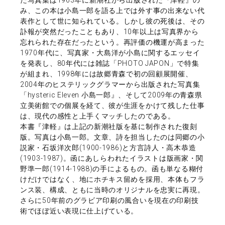
み、この本は小島一郎を語る上では外す事の出来ない代
表作として世に知られている。しかし彼の死後は、その
訃報が突然だったこともあり、10年以上は写真界から
忘れられた存在だったという。再評価の機運が高まった
1970年代に、写真家・大島洋が小島に関するエッセイ
を発表し、80年代には雑誌「PHOTO JAPON」で特集
が組まれ、1998年には故郷青森で初の回顧展開催、
2004年のヒステリックグラマーから出版された写真集
「hysteric Eleven 小島一郎』、そして2009年の青森県
立美術館での個展を経て、彼が生涯をかけて残した仕事
は、現代の感性と上手くマッチしたのである。
本書『津軽』は上記の新潮社版を基に制作された復刻
版。写真は小島一郎。文章、詩を担当したのは同郷の小
説家・石坂洋次郎(1900-1986)と方言詩人・高木恭造
(1903-1987)。函にあしらわれたイラストは版画家・関
野準一郎(1914-1988)の手によるもの。函も単なる糊付
けだけではなく、地にホチキス留めを採用、本体もフラ
ンス装、構成、ともに当時のオリジナルを忠実に再現。
さらに50年前のグラビア印刷の風合いを現在の印刷技
術でほぼ近い表現に仕上げている。