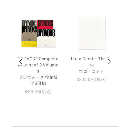
age
PROVOKE Complete
Hugo Comte: The Bo
M
 20
Reprint of 3 Volume
ok
Th
s
ウゴ・コント
ジュ
プロヴォーク 復刻版
33,000円(税込)
全3冊揃
8,800円(税込)