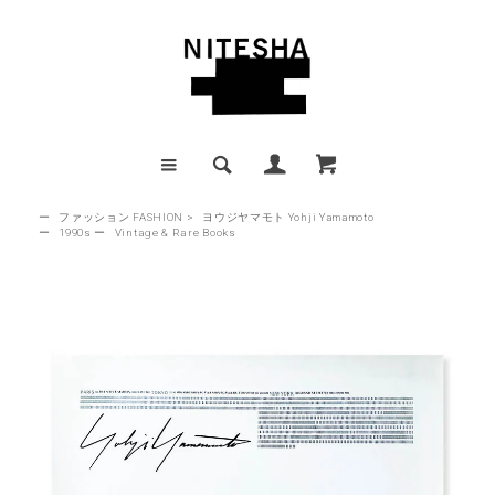
ー
ファッション FASHION
>
ヨウジヤマモト Yohji Yamamoto
ー
1990s
ー
Vintage & Rare Books