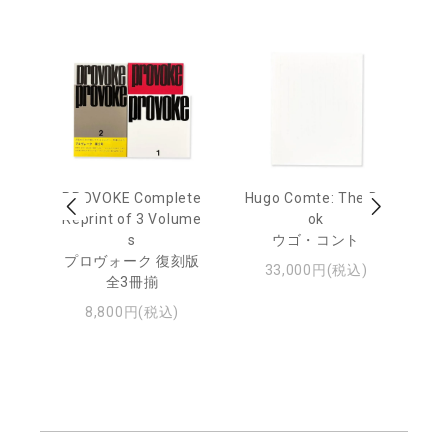
age
PROVOKE Complete
Hugo Comte: The Bo
M
 20
Reprint of 3 Volume
ok
Th
s
ウゴ・コント
ジュ
プロヴォーク 復刻版
33,000円(税込)
全3冊揃
8,800円(税込)