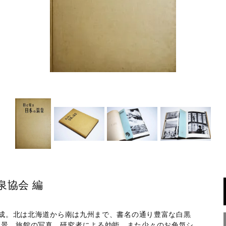
泉協会 編
地集成。北は北海道から南は九州まで、書名の通り豊富な白黒
風景、旅館の写真、研究者による効能、また少々のお色気シ