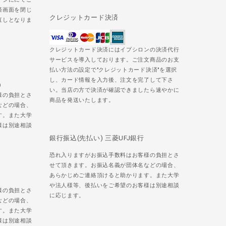
済画面を閉じ
クレジットカード決済
直しとなりま
クレジットカード決済にはイプシロンの決済代行
サービスを導入しております。ご注文商品のお支
払い方法の設定で"クレジットカード決済"を選択
し、カード情報を入力後、注文を完了して下さ
)
い。当店の方で決済が確認できましたら速やかに
様の負担とさ
商品を発送いたします。
などの場合、
す。また大学
様は別途相談
銀行振込(先払い) 三菱UFJ銀行
恐れ入りますがお振込手数料はお客様の負担とさ
せて頂きます。お振込名義が団体名などの場合、
あらかじめご連絡頂けると助かります。また大学
や法人様等、後払いをご希望のお客様は別途相談
様の負担とさ
に応じます。
などの場合、
す。また大学
様は別途相談