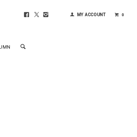
MY ACCOUNT
0
UMN