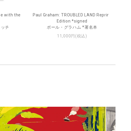
e with the
Paul Graham: TROUBLED LAND Reprint
Fro
Edition *signed
ィッチ
ポール・グラハム *署名本
11,000円(税込)