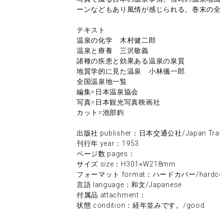
ーンなどもあり風情が感じられる。巻末の
テキスト
温泉の化学 木村健二郎
温泉と療養 三沢敬義
諸種の疾患と効果ある温泉の泉質
地質学的に見た温泉 小林儀一郎
全国温泉地一覧
編集=日本温泉協会
写真=日本観光写真映画社
カット=池部鈞
出版社 publisher：日本交通公社/Japan Travel
刊行年 year：1953
ページ数 pages：
サイズ size：H301×W218mm
フォーマット format：ハードカバー/hardco
言語 language：和文/Japanese
付属品 attachment：
状態 condition：経年並みです。/good.