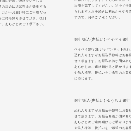
確認のためご連絡をいたしま
決済を完了してください。途中で決
島の場合は追加料金が発生する
られますとお手続きは初めからやり
。万が一お届け時にご不在だっ
すので、何卒ご了承ください。
籍は持ち帰りさせて頂き、後日
す。あらかじめご了承下さい。
銀行振込(先払い) ペイペイ銀行
ペイペイ銀行(旧ジャパンネット銀行
恐れ入りますがお振込手数料はお客
せて頂きます。お振込名義が団体名
あらかじめご連絡頂けると助かりま
や法人様等、後払いをご希望のお客
に応じます。
銀行振込(先払い) ゆうちょ銀行
恐れ入りますがお振込手数料はお客
せて頂きます。お振込名義が団体名
あらかじめご連絡頂けると助かりま
や法人様等、後払いをご希望のお客