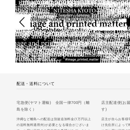
配送・送料について
宅急便(ヤマト運輸) 全国一律700円（離
店主配達便(お
島を除く）
す)
沖縄など離島への配送は別途追加料金(1万円以上
店主が自らお客様
の送料無料適用外)が必要となる場合がございま
け先住所によって