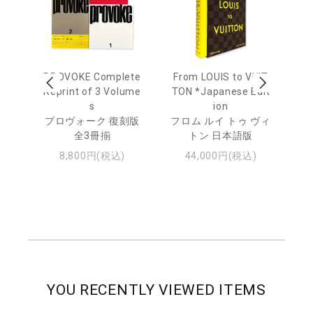
age
PROVOKE Complete
From LOUIS to VUIT
Lo
men
Reprint of 3 Volume
TON *Japanese Edit
s
ion
ル
ジュ
プロヴォーク 復刻版
フロム ルイ トゥ ヴィ
全3冊揃
トン 日本語版
8,800円(税込)
44,000円(税込)
YOU RECENTLY VIEWED ITEMS