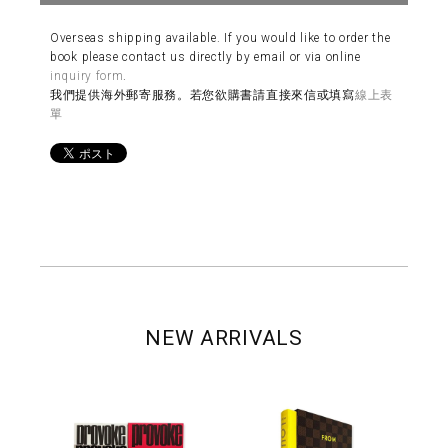
Overseas shipping available. If you would like to order the
book please contact us directly by email or via online
inquiry form
.
我們提供海外郵寄服務。若您欲購書請直接來信或填寫
線上表
單
NEW ARRIVALS