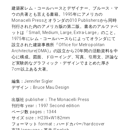
建築家レム・コールハースとデザイナー、ブルース・マ
ウの共著とも言える書籍。1995年にアメリカの
Monacelli Pressとオランダの010 Publishersから同時
刊行された内のアメリカ版の第二版。書名のアルファベ
ットは「Small, Medium, Large, Extra-Large」のこと。
1975年にレム・コールハースらによってオランダにて
設立された建築事務所『Office for Metropolitan
Architecture(OMA)』の設立から20年間の活動資料を中
心に構成。図面、ドローイング、写真、引用文、評論な
ど実験的なグラフィック・デザインでまとめた厚さ
7cm以上ある大著。
編集：Jennifer Sigler
デザイン：Bruce Mau Design
出版社 publisher：The Monacelli Press
刊行年 year：1997 Second edition
ページ数 pages：1344
サイズ size：H239×W182mm
フォーマット format：ハードカバー/hardcover
言語 language：英文/English