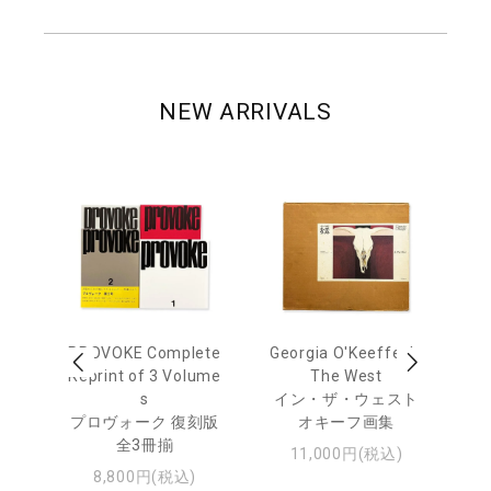
NEW ARRIVALS
out
PROVOKE Complete
Georgia O'Keeffe: In
Ha
Reprint of 3 Volume
The West
te
トゥ
s
イン・ザ・ウェスト
プロヴォーク 復刻版
オキーフ画集
全3冊揃
11,000円(税込)
8,800円(税込)