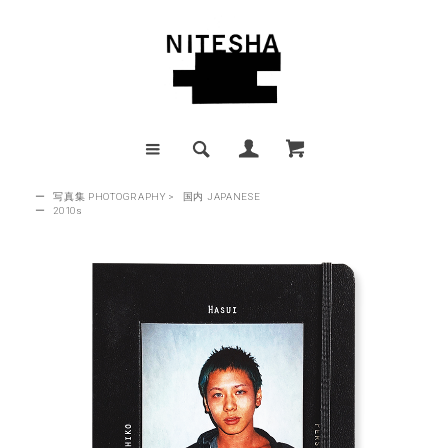
ー
写真集 PHOTOGRAPHY
>
国内 JAPANESE
ー
2010s