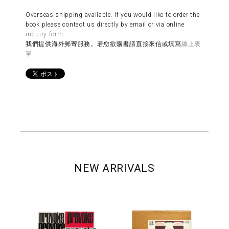
Overseas shipping available. If you would like to order the
book please contact us directly by email or via online
inquiry form
.
我們提供海外郵寄服務。若您欲購書請直接來信或填寫
線上表
單
NEW ARRIVALS