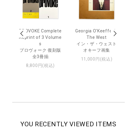
 Ja
PROVOKE Complete
Georgia O'Keeffe: In
Ha
urn
Reprint of 3 Volume
The West
te
s
イン・ザ・ウェスト
日
プロヴォーク 復刻版
オキーフ画集
・ジ
全3冊揃
11,000円(税込)
8,800円(税込)
YOU RECENTLY VIEWED ITEMS