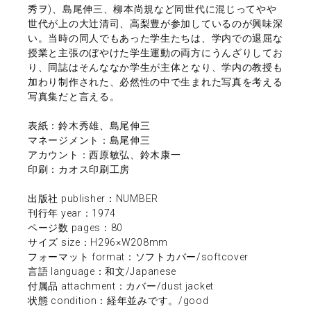
秀ヲ)、島尾伸三、柳本尚規など同世代に混じってやや
世代が上の大辻清司、高梨豊が参加しているのが興味深
い。当時の同人でもあった学生たちは、学内での退屈な
授業と主張のぼやけた学生運動の両方にうんざりしてお
り、同誌はそんななか学生が主体となり、学内の教授も
加わり制作された、必然性の中で生まれた写真を考える
写真集だと言える。
表紙：鈴木秀雄、島尾伸三
マネージメント：島尾伸三
アカウント：西原敏弘、鈴木康一
印刷：カオス印刷工房
出版社 publisher：NUMBER
刊行年 year：1974
ページ数 pages：80
サイズ size：H296×W208mm
フォーマット format：ソフトカバー/softcover
言語 language：和文/Japanese
付属品 attachment：カバー/dust jacket
状態 condition：経年並みです。/good