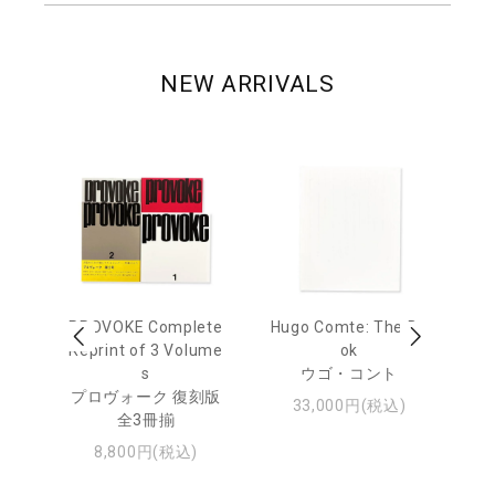
NEW ARRIVALS
age
PROVOKE Complete
Hugo Comte: The Bo
M
 20
Reprint of 3 Volume
ok
Th
s
ウゴ・コント
ジュ
プロヴォーク 復刻版
33,000円(税込)
全3冊揃
8,800円(税込)