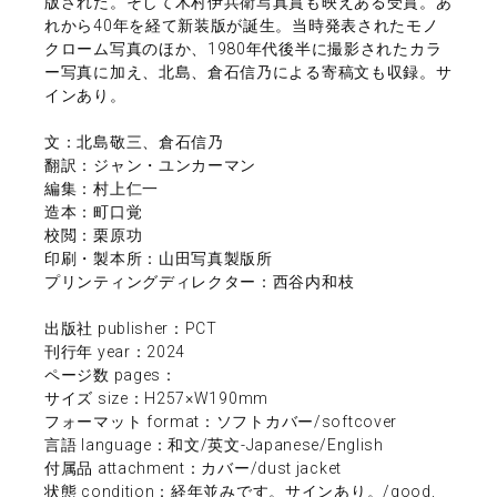
版された。そして木村伊兵衛写真賞も映えある受賞。あ
れから40年を経て新装版が誕生。当時発表されたモノ
クローム写真のほか、1980年代後半に撮影されたカラ
ー写真に加え、北島、倉石信乃による寄稿文も収録。サ
インあり。
文：北島敬三、倉石信乃
翻訳：ジャン・ユンカーマン
編集：村上仁一
造本：町口覚
校閲：栗原功
印刷・製本所：山田写真製版所
プリンティングディレクター：西谷内和枝
出版社 publisher：PCT
刊行年 year：2024
ページ数 pages：
サイズ size：H257×W190mm
フォーマット format：ソフトカバー/softcover
言語 language：和文/英文-Japanese/English
付属品 attachment：カバー/dust jacket
状態 condition：経年並みです。サインあり。/good,