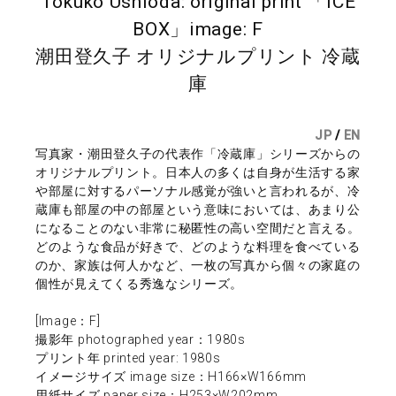
Tokuko Ushioda: original print 「ICE
BOX」image: F
潮田登久子 オリジナルプリント 冷蔵
庫
JP
/
EN
写真家・潮田登久子の代表作「冷蔵庫」シリーズからの
オリジナルプリント。日本人の多くは自身が生活する家
や部屋に対するパーソナル感覚が強いと言われるが、冷
蔵庫も部屋の中の部屋という意味においては、あまり公
になることのない非常に秘匿性の高い空間だと言える。
どのような食品が好きで、どのような料理を食べている
のか、家族は何人かなど、一枚の写真から個々の家庭の
個性が見えてくる秀逸なシリーズ。
[Image：F]
撮影年 photographed year：1980s
プリント年 printed year: 1980s
イメージサイズ image size：H166×W166mm
用紙サイズ paper size：H253×W202mm