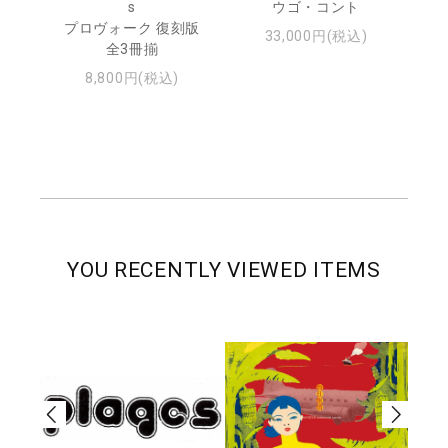
s
ウゴ・コント
ジュ
プロヴォーク 復刻版
33,000円(税込)
全3冊揃
8,800円(税込)
YOU RECENTLY VIEWED ITEMS