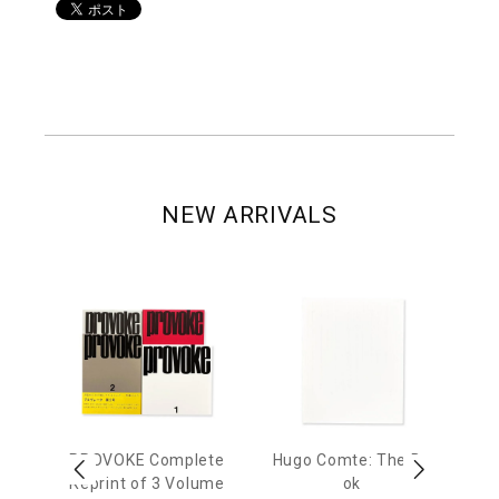
NEW ARRIVALS
age
PROVOKE Complete
Hugo Comte: The Bo
M
 20
Reprint of 3 Volume
ok
Th