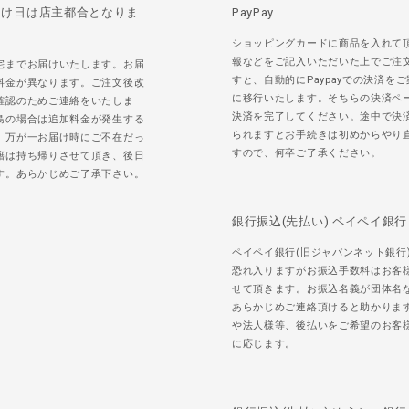
届け日は店主都合となりま
PayPay
ショッピングカードに商品を入れて
報などをご記入いただいた上でご注
宅までお届けいたします。お届
すと、自動的にPaypayでの決済を
料金が異なります。ご注文後改
に移行いたします。そちらの決済ペ
確認のためご連絡をいたしま
決済を完了してください。途中で決
島の場合は追加料金が発生する
られますとお手続きは初めからやり
。万が一お届け時にご不在だっ
すので、何卒ご了承ください。
籍は持ち帰りさせて頂き、後日
す。あらかじめご了承下さい。
銀行振込(先払い) ペイペイ銀行
ペイペイ銀行(旧ジャパンネット銀行
恐れ入りますがお振込手数料はお客
せて頂きます。お振込名義が団体名
あらかじめご連絡頂けると助かりま
や法人様等、後払いをご希望のお客
に応じます。