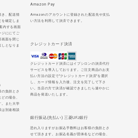
Amazon Pay
頂き、配送情
Amazonのアカウントに登録された配送先や支払
文を確定しま
い方法を利用して決済できます。
ご案内する画面
ージににてご
済画面を閉じ
クレジットカード決済
直しとなりま
クレジットカード決済にはイプシロンの決済代行
サービスを導入しております。ご注文商品のお支
払い方法の設定で"クレジットカード決済"を選択
し、カード情報を入力後、注文を完了して下さ
)
い。当店の方で決済が確認できましたら速やかに
様の負担とさ
商品を発送いたします。
などの場合、
す。また大学
様は別途相談
銀行振込(先払い) 三菱UFJ銀行
恐れ入りますがお振込手数料はお客様の負担とさ
せて頂きます。お振込名義が団体名などの場合、