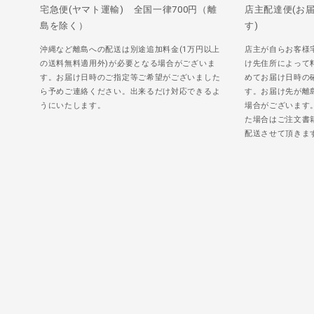
宅急便(ヤマト運輸) 全国一律700円（離
店主配達便(お
島を除く）
す)
沖縄など離島への配送は別途追加料金(1万円以上
店主が自らお客様
の送料無料適用外)が必要となる場合がございま
け先住所によって
す。お届け日時のご指定等ご希望がございました
めてお届け日時の
ら予めご連絡ください。出来るだけ対応できるよ
す。お届け先が離
うにいたします。
場合がございます
た場合はご注文書
配送させて頂きま