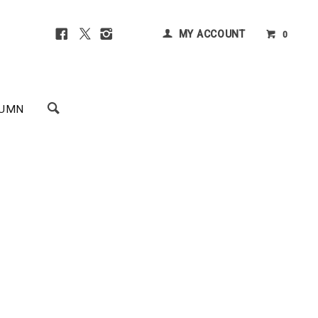
MY ACCOUNT
0
UMN