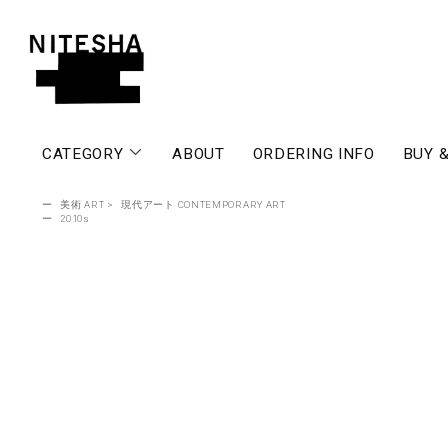
CATEGORY
ABOUT
ORDERING INFO
BUY &
ー
美術 ART
>
現代アート CONTEMPORARY ART
ー
2010s