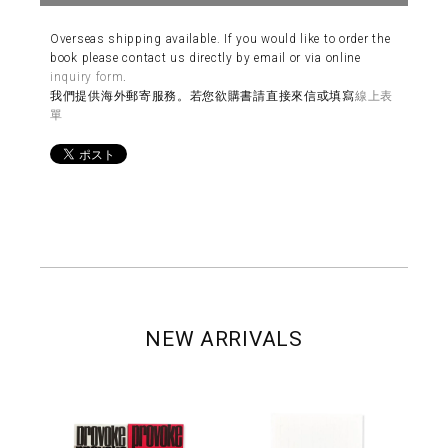
Overseas shipping available. If you would like to order the
book please contact us directly by email or via online
inquiry form
.
我們提供海外郵寄服務。若您欲購書請直接來信或填寫
線上表
單
NEW ARRIVALS