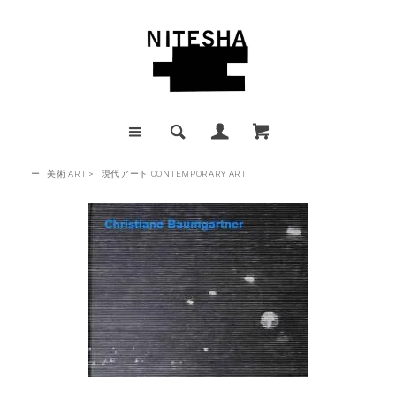
ー
美術 ART
>
現代アート CONTEMPORARY ART