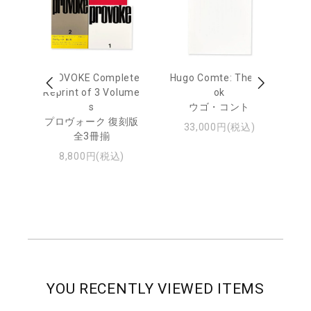
age
PROVOKE Complete
Hugo Comte: The Bo
M
 20
Reprint of 3 Volume
ok
Th
s
ウゴ・コント
ジュ
プロヴォーク 復刻版
33,000円(税込)
全3冊揃
8,800円(税込)
YOU RECENTLY VIEWED ITEMS