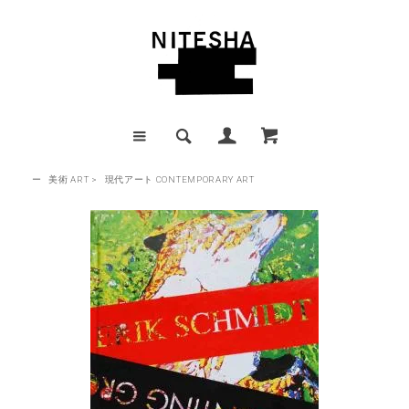
ー
美術 ART
>
現代アート CONTEMPORARY ART