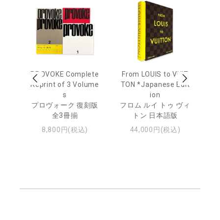
age
PROVOKE Complete
From LOUIS to VUIT
Lo
men
Reprint of 3 Volume
TON *Japanese Edit
s
ion
ル
ジュ
プロヴォーク 復刻版
フロム ルイ トゥ ヴィ
全3冊揃
トン 日本語版
8,800円(税込)
44,000円(税込)