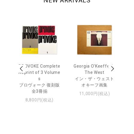
NEW ARRIVALS
 Ja
PROVOKE Complete
Georgia O'Keeffe: In
Ha
urn
Reprint of 3 Volume
The West
te
s
イン・ザ・ウェスト
日
プロヴォーク 復刻版
オキーフ画集
・ジ
全3冊揃
11,000円(税込)
8,800円(税込)