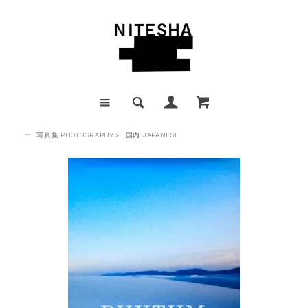
ー
写真集 PHOTOGRAPHY
>
国内 JAPANESE