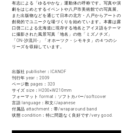
有志による「ゆるやかな」運動体の呼称です。写真や演
劇をはじめとするイベントや八戸市美術館での写真展、
また出版物などを通じて日本の北方・八戸からアートの
創発的でユニークな場づくりを始めています。本書は露
口啓二による北海道に現存する地名とアイヌ語をテーマ
に撮影された風景写真「地名」の他「ミズノチズ」
「ON-沙流川-」「オホーツク・シモキタ」の４つのシ
リーズを収録しています。
出版社 publlisher：ICANOF
刊行年 year：2009
ページ数 pages：320
サイズ size：H200×W210mm
フォーマット format：ソフトカバー/softcover
言語 language：和文/Japanese
付属品 attachment：帯/wraparound band
状態 condition：特に問題なく良好です/very good.