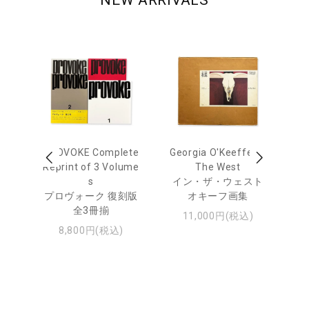
NEW ARRIVALS
out
PROVOKE Complete
Georgia O'Keeffe: In
Ha
Reprint of 3 Volume
The West
te
トゥ
s
イン・ザ・ウェスト
プロヴォーク 復刻版
オキーフ画集
全3冊揃
11,000円(税込)
8,800円(税込)