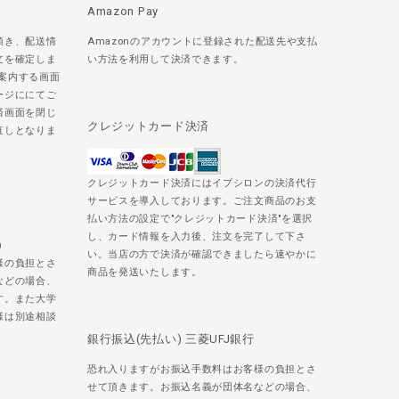
Amazon Pay
頂き、配送情
Amazonのアカウントに登録された配送先や支払
文を確定しま
い方法を利用して決済できます。
ご案内する画面
ージににてご
済画面を閉じ
クレジットカード決済
直しとなりま
クレジットカード決済にはイプシロンの決済代行
サービスを導入しております。ご注文商品のお支
払い方法の設定で"クレジットカード決済"を選択
し、カード情報を入力後、注文を完了して下さ
)
い。当店の方で決済が確認できましたら速やかに
様の負担とさ
商品を発送いたします。
などの場合、
す。また大学
様は別途相談
銀行振込(先払い) 三菱UFJ銀行
恐れ入りますがお振込手数料はお客様の負担とさ
せて頂きます。お振込名義が団体名などの場合、