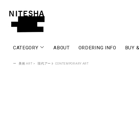
CATEGORY
ABOUT
ORDERING INFO
BUY &
ー
美術 ART
>
現代アート CONTEMPORARY ART