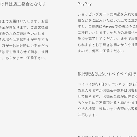
届け日は店主都合となりま
PayPay
ショッピングカードに商品を入れて
報などをご記入いただいた上でご注
宅までお届けいたします。お届
すと、自動的にPaypayでの決済を
料金が異なります。ご注文後改
に移行いたします。そちらの決済ペ
確認のためご連絡をいたしま
決済を完了してください。途中で決
島の場合は追加料金が発生する
られますとお手続きは初めからやり
。万が一お届け時にご不在だっ
すので、何卒ご了承ください。
籍は持ち帰りさせて頂き、後日
す。あらかじめご了承下さい。
銀行振込(先払い) ペイペイ銀行
ペイペイ銀行(旧ジャパンネット銀行
恐れ入りますがお振込手数料はお客
せて頂きます。お振込名義が団体名
あらかじめご連絡頂けると助かりま
や法人様等、後払いをご希望のお客
に応じます。