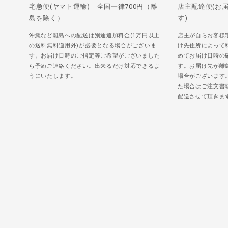
宅急便(ヤマト運輸) 全国一律700円（離
店主配達便(お
島を除く）
す)
沖縄など離島への配送は別途追加料金(1万円以上
店主が自らお客様
の送料無料適用外)が必要となる場合がございま
け先住所によって
す。お届け日時のご指定等ご希望がございました
めてお届け日時の
ら予めご連絡ください。出来るだけ対応できるよ
す。お届け先が離
うにいたします。
場合がございます
た場合はご注文書
配送させて頂きま