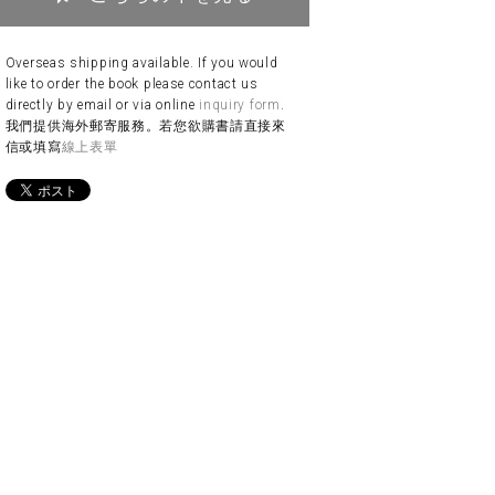
Overseas shipping available. If you would
like to order the book please contact us
directly by email or via online
inquiry form
.
我們提供海外郵寄服務。若您欲購書請直接來
信或填寫
線上表單