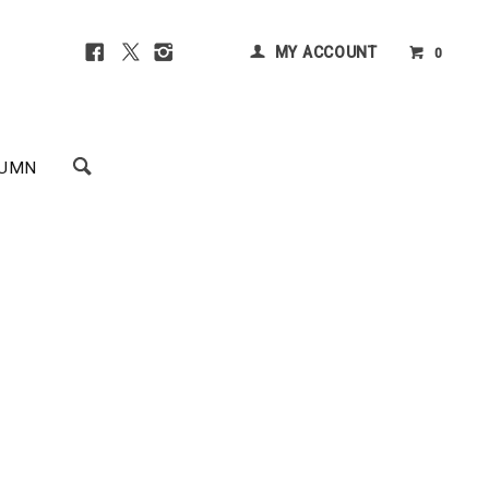
MY ACCOUNT
0
UMN