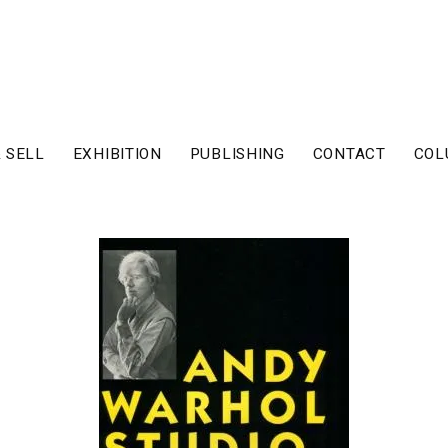
 SELL
EXHIBITION
PUBLISHING
CONTACT
COL