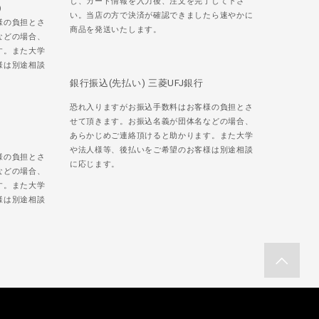
し、カード情報を入力後、注文を完了して下さ
)
い。当店の方で決済が確認できましたら速やかに
様の負担とさ
商品を発送いたします。
などの場合、
す。また大学
様は別途相談
銀行振込(先払い) 三菱UFJ銀行
恐れ入りますがお振込手数料はお客様の負担とさ
せて頂きます。お振込名義が団体名などの場合、
あらかじめご連絡頂けると助かります。また大学
や法人様等、後払いをご希望のお客様は別途相談
様の負担とさ
に応じます。
などの場合、
す。また大学
様は別途相談