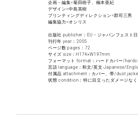
企画・編集=菊田樹子、楠本亜紀
デザイン=中島英樹
プリンティングディレクション=郡司三男
編集協力=オシリス
出版社 publisher：EU・ジャパンフェスト日本委員会
刊行年 year：2005
ページ数 pages：72
サイズ size：H174×W197mm
フォーマット format：ハードカバー/hardco
言語 language：和文/英文-Japanese/Engli
付属品 attachment：カバー、帯/dust jacket,
状態 condition：特に目立ったダメージなく良好