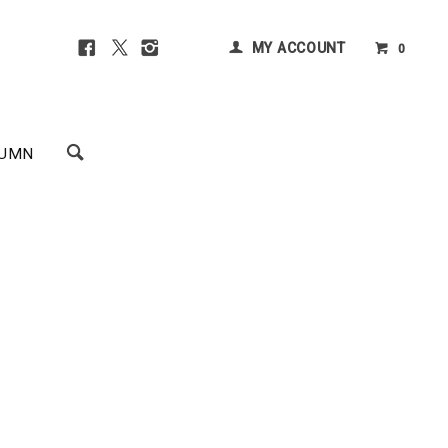
MY ACCOUNT
0
UMN