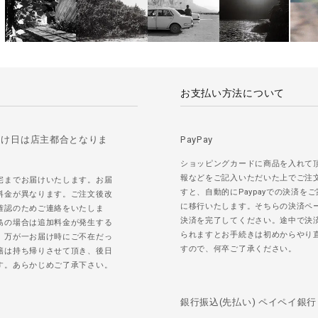
お支払い方法について
届け日は店主都合となりま
PayPay
ショッピングカードに商品を入れて
報などをご記入いただいた上でご注
宅までお届けいたします。お届
すと、自動的にPaypayでの決済を
料金が異なります。ご注文後改
に移行いたします。そちらの決済ペ
確認のためご連絡をいたしま
決済を完了してください。途中で決
島の場合は追加料金が発生する
られますとお手続きは初めからやり
。万が一お届け時にご不在だっ
すので、何卒ご了承ください。
籍は持ち帰りさせて頂き、後日
す。あらかじめご了承下さい。
銀行振込(先払い) ペイペイ銀行