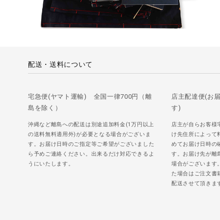
配送・送料について
宅急便(ヤマト運輸) 全国一律700円（離
店主配達便(お
島を除く）
す)
沖縄など離島への配送は別途追加料金(1万円以上
店主が自らお客様
の送料無料適用外)が必要となる場合がございま
け先住所によって
す。お届け日時のご指定等ご希望がございました
めてお届け日時の
ら予めご連絡ください。出来るだけ対応できるよ
す。お届け先が離
うにいたします。
場合がございます
た場合はご注文書
配送させて頂きま