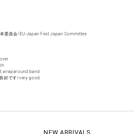
/EU-Japan Fest Japan Committee
ver
sh
wraparound band
です/very good.
NEW ARRIVALS