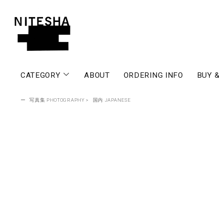
CATEGORY
ABOUT
ORDERING INFO
BUY &
ー
写真集 PHOTOGRAPHY
>
国内 JAPANESE