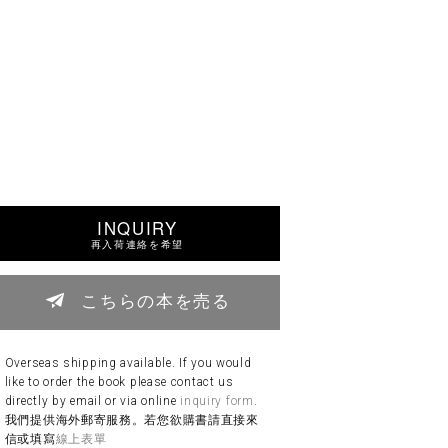
INQUIRY
再入荷連絡を希望
こちらの本を売る
Overseas shipping available. If you would
like to order the book please contact us
directly by email or via online
inquiry form
.
我們提供海外郵寄服務。若您欲購書請直接來
信或填寫
線上表單