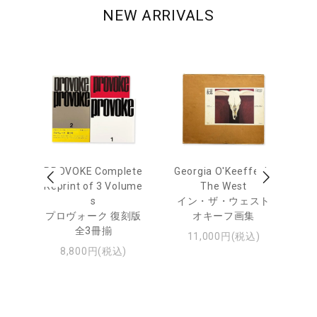
NEW ARRIVALS
out
PROVOKE Complete
Georgia O'Keeffe: In
Ha
Reprint of 3 Volume
The West
te
トゥ
s
イン・ザ・ウェスト
プロヴォーク 復刻版
オキーフ画集
全3冊揃
11,000円(税込)
8,800円(税込)