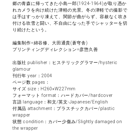
郷の青森に帰ってきた小島一郎(1924-1964)が取り憑か
れカメラを向け続けた津軽の光景。冬の津軽での撮影で
は手はすっかり凍えて、関節が曲がらず、容赦なく吹き
付ける吹雪と闘い、不自由になった手でシャッターを切
り続けたという。
編集制作=綿谷修、大田通貴(蒼穹舎)
プリンティングディレクション=彦惣久善
出版社 publisher：ヒステリックグラマー/hysteric
glamour
刊行年 year：2004
ページ数 pages：
サイズ size：H260×W227mm
フォーマット format：ハードカバー/hardcover
言語 language：和文/英文-Japanese/English
付属品 attachment：プラスチックカバー/plastic
wrapper
状態 condition：カバー少傷み/Slightly damaged on
the wrapper