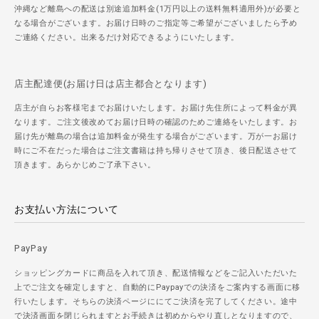
沖縄など離島への配送は別途追加料金(1万円以上の送料無料適用外)が必要と
なる場合がございます。お届け日時のご指定等ご希望がございましたら予め
ご連絡ください。出来るだけ対応できるようにいたします。
店主配達便(お届け日は店主都合となります)
店主が自らお客様宅までお届けいたします。お届け先住所によって料金が異
なります。ご注文後改めてお届け日時の確認のためご連絡をいたします。お
届け先が離島の場合は追加料金が発生する場合がございます。万が一お届け
時にご不在だった場合はご注文書籍は持ち帰りさせて頂き、後日配送させて
頂きます。あらかじめご了承下さい。
お支払い方法について
PayPay
ショッピングカードに商品を入れて頂き、配送情報などをご記入いただいた
上でご注文を確定しますと、自動的にPaypayでの決済をご案内する画面に移
行いたします。そちらの決済ページににてご決済を完了してください。途中
で決済画面を閉じられますとお手続きは初めからやり直しとなりますので、