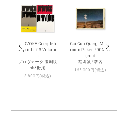
 Ja
PROVOKE Complete
Cai Guo Qiang: Mush
Mo
urn
Reprint of 3 Volume
room Poker 2000 *si
e 
s
gned
u
日
プロヴォーク 復刻版
蔡國強 *署名
・ジ
全3冊揃
モ
165,000円(税込)
8,800円(税込)