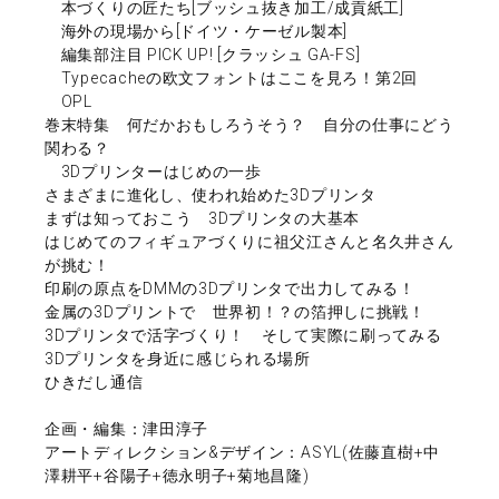
本づくりの匠たち[ブッシュ抜き加工/成貢紙工]
海外の現場から[ドイツ・ケーゼル製本]
編集部注目 PICK UP! [クラッシュ GA-FS]
Typecacheの欧文フォントはここを見ろ！第2回
OPL
巻末特集 何だかおもしろうそう？ 自分の仕事にどう
関わる？
3Dプリンターはじめの一歩
さまざまに進化し、使われ始めた3Dプリンタ
まずは知っておこう 3Dプリンタの大基本
はじめてのフィギュアづくりに祖父江さんと名久井さん
が挑む！
印刷の原点をDMMの3Dプリンタで出力してみる！
金属の3Dプリントで 世界初！？の箔押しに挑戦！
3Dプリンタで活字づくり！ そして実際に刷ってみる
3Dプリンタを身近に感じられる場所
ひきだし通信
企画・編集：津田淳子
アートディレクション&デザイン：ASYL(佐藤直樹+中
澤耕平+谷陽子+徳永明子+菊地昌隆)