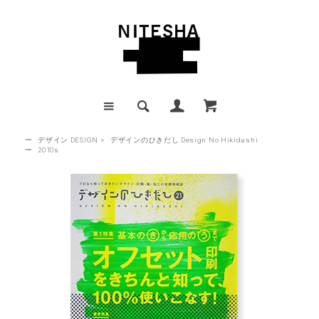
ー
デザイン DESIGN
>
デザインのひきだし Design No Hikidashi
ー
2010s