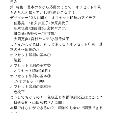
目次
第1特集 基本のきから応用のうまで オフセット印刷
をきちんと知って、100%使いこなす！
デザイナー10人に聞く オフセット印刷のアイデア
佐藤晃一/名久井直子/伊原美代子+
新木恒彦/加藤賢策/宮村ヤスヲ/
町口覚/坂野公一/古谷萌/
大岡寛典+宮村ヤスヲ/小熊千佳子
しくみがわかれば、もっと使える！オフセット印刷・基
本のき〜応用のお
オフセット印刷の基本①
製版
オフセット印刷の基本②
オフセット印刷(油性)
オフセット印刷の基本③
UVオフセット印刷
オフセット印刷の基本④
色校正
どうしてちがうの！ 色校正と本番印刷の差はどこに？
日研美術・山田智昭さんに聞く
本機ではなにができるの？ 印刷立ち会いで調整できる
こと