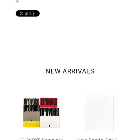
單
NEW ARRIVALS
age
PROVOKE Complete
Hugo Comte: The Bo
M