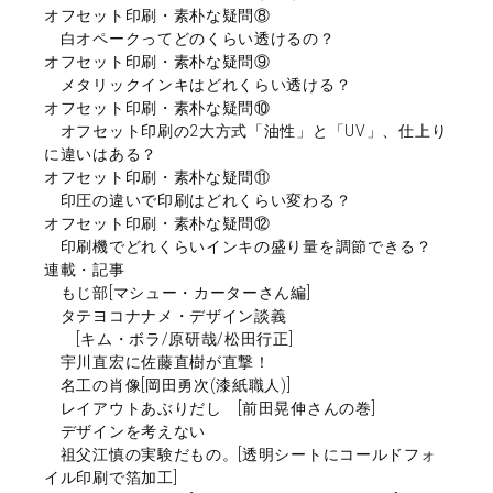
オフセット印刷・素朴な疑問⑧
白オペークってどのくらい透けるの？
オフセット印刷・素朴な疑問⑨
メタリックインキはどれくらい透ける？
オフセット印刷・素朴な疑問⑩
オフセット印刷の2大方式「油性」と「UV」、仕上り
に違いはある？
オフセット印刷・素朴な疑問⑪
印圧の違いで印刷はどれくらい変わる？
オフセット印刷・素朴な疑問⑫
印刷機でどれくらいインキの盛り量を調節できる？
連載・記事
もじ部[マシュー・カーターさん編]
タテヨコナナメ・デザイン談義
[キム・ボラ/原研哉/松田行正]
宇川直宏に佐藤直樹が直撃！
名工の肖像[岡田勇次(漆紙職人)]
レイアウトあぶりだし [前田晃伸さんの巻]
デザインを考えない
祖父江慎の実験だもの。[透明シートにコールドフォ
イル印刷で箔加工]