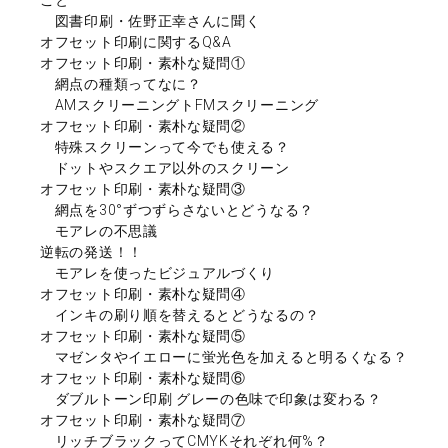
図書印刷・佐野正幸さんに聞く
オフセット印刷に関するQ&A
オフセット印刷・素朴な疑問①
網点の種類ってなに？
AMスクリーニングトFMスクリーニング
オフセット印刷・素朴な疑問②
特殊スクリーンって今でも使える？
ドットやスクエア以外のスクリーン
オフセット印刷・素朴な疑問③
網点を30°ずつずらさないとどうなる？
モアレの不思議
逆転の発送！！
モアレを使ったビジュアルづくり
オフセット印刷・素朴な疑問④
インキの刷り順を替えるとどうなるの？
オフセット印刷・素朴な疑問⑤
マゼンタやイエローに蛍光色を加えると明るくなる？
オフセット印刷・素朴な疑問⑥
ダブルトーン印刷 グレーの色味で印象は変わる？
オフセット印刷・素朴な疑問⑦
リッチブラックってCMYKそれぞれ何%？