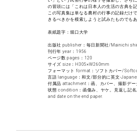
の冒頭には「これは日本人の生活の古典を
この写真集は単なる農村の行事の記録だけ
きるべきかを模索しようと試みたものでも
表紙題字：堀口大学
出版社 publisher：毎日新聞社/Mainichi shi
刊行年 year：1956
ページ数 pages：120
サイズ size：H305×W260mm
フォーマット format：ソフトカバー/Softco
言語 language：和文/部分的に英文-Japanese/E
付属品 attachment：函、カバー、撮影データ/slip c
状態 condition：函傷み、ヤケ。見返し記名あり。経
and date on the end paper.