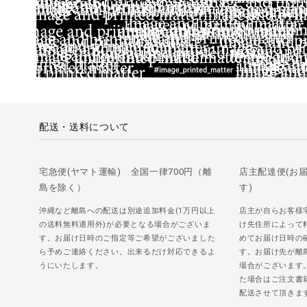
配送・送料について
宅急便(ヤマト運輸) 全国一律700円（離
店主配達便(お
島を除く）
す)
沖縄など離島への配送は別途追加料金(1万円以上
店主が自らお客様
の送料無料適用外)が必要となる場合がございま
け先住所によって
す。お届け日時のご指定等ご希望がございました
めてお届け日時の
ら予めご連絡ください。出来るだけ対応できるよ
す。お届け先が離
うにいたします。
場合がございます
た場合はご注文書
配送させて頂きま