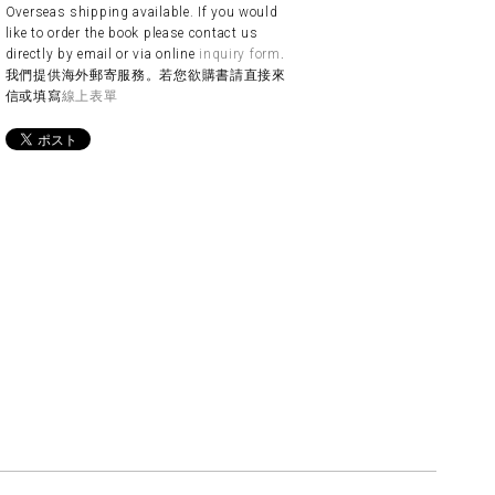
Overseas shipping available. If you would
like to order the book please contact us
directly by email or via online
inquiry form
.
我們提供海外郵寄服務。若您欲購書請直接來
信或填寫
線上表單