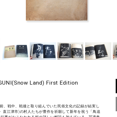
Snow Land) First Edition
)が戦前、戦中、戦後と取り組んでいた民俗文化の記録が結実し
・ 直江津市)の村人たちが豊作を祈願して新年を祝う「鳥追
に行事がおこなわれる村の詳しい解説も加えている。写真集