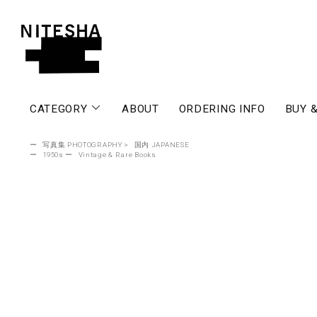
CATEGORY
ABOUT
ORDERING INFO
BUY &
ー
写真集 PHOTOGRAPHY
>
国内 JAPANESE
ー
1950s
ー
Vintage & Rare Books