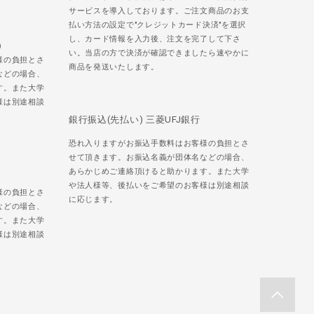
サービスを導入しております。ご注文商品のお支
払い方法の設定で"クレジットカード決済"を選択
し、カード情報を入力後、注文を完了して下さ
)
い。当店の方で決済が確認できましたら速やかに
様の負担とさ
商品を発送いたします。
などの場合、
す。また大学
様は別途相談
銀行振込(先払い) 三菱UFJ銀行
恐れ入りますがお振込手数料はお客様の負担とさ
せて頂きます。お振込名義が団体名などの場合、
あらかじめご連絡頂けると助かります。また大学
や法人様等、後払いをご希望のお客様は別途相談
様の負担とさ
に応じます。
などの場合、
す。また大学
様は別途相談