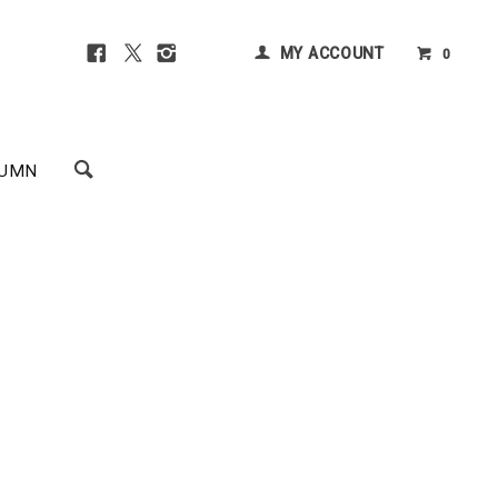
MY ACCOUNT
0
UMN