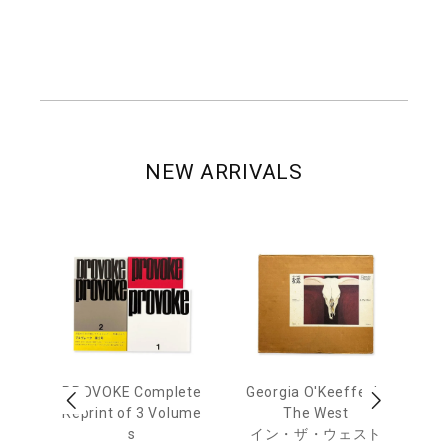
NEW ARRIVALS
out
PROVOKE Complete
Georgia O'Keeffe: In
Ha
Reprint of 3 Volume
The West
te
トゥ
s
イン・ザ・ウェスト