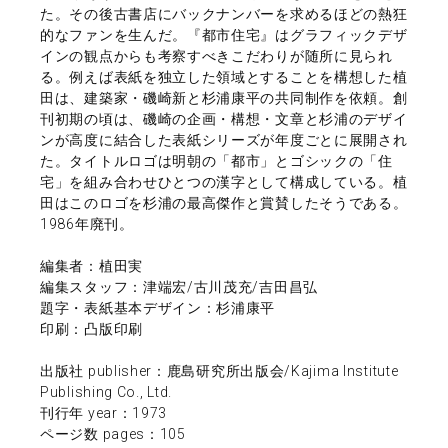
た。その後古書店にバックナンバーを求めるほどの熱狂
的なファンを生んだ。『都市住宅』はグラフィックデザ
インの観点からも考察すべきこだわりが随所に見られ
る。例えば表紙を独立した領域とすることを構想した植
田は、建築家・磯崎新と杉浦康平の共同制作を依頼。創
刊初期の頃は、磯崎の企画・構想・文章と杉浦のデザイ
ンが高度に結合した表紙シリーズが年度ごとに展開され
た。タイトルロゴは明朝の「都市」とゴシックの「住
宅」を組み合わせひとつの漢字として構成している。植
田はこのロゴを杉浦の最高傑作と賞賛したそうである。
1986年廃刊。
編集者：植田実
編集スタッフ：津端宏/古川茂充/吉田昌弘
題字・表紙基本デザイン：杉浦康平
印刷：凸版印刷
出版社 publisher：鹿島研究所出版会/Kajima Institute
Publishing Co., Ltd.
刊行年 year：1973
ページ数 pages：105