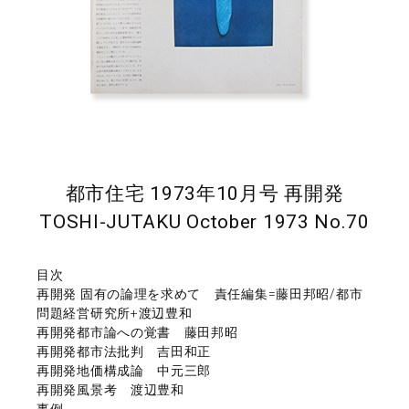
都市住宅 1973年10月号 再開発
TOSHI-JUTAKU October 1973 No.70
目次
再開発 固有の論理を求めて 責任編集=藤田邦昭/都市
問題経営研究所+渡辺豊和
再開発都市論への覚書 藤田邦昭
再開発都市法批判 吉田和正
再開発地価構成論 中元三郎
再開発風景考 渡辺豊和
事例