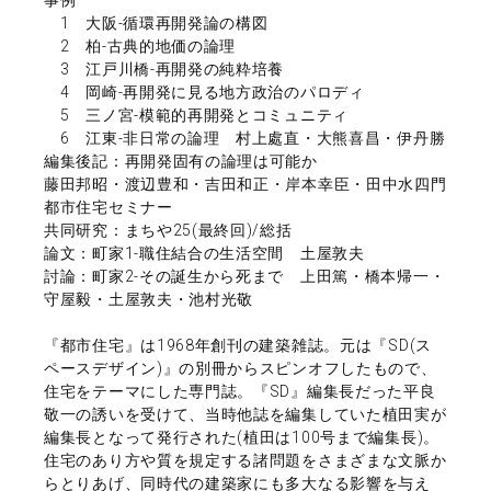
1 大阪-循環再開発論の構図
2 柏-古典的地価の論理
3 江戸川橋-再開発の純粋培養
4 岡崎-再開発に見る地方政治のパロディ
5 三ノ宮-模範的再開発とコミュニティ
6 江東-非日常の論理 村上處直・大熊喜昌・伊丹勝
編集後記：再開発固有の論理は可能か
藤田邦昭・渡辺豊和・吉田和正・岸本幸臣・田中水四門
都市住宅セミナー
共同研究：まちや25(最終回)/総括
論文：町家1-職住結合の生活空間 土屋敦夫
討論：町家2-その誕生から死まで 上田篤・橋本帰一・
守屋毅・土屋敦夫・池村光敬
『都市住宅』は1968年創刊の建築雑誌。元は『SD(ス
ペースデザイン)』の別冊からスピンオフしたもので、
住宅をテーマにした専門誌。『SD』編集長だった平良
敬一の誘いを受けて、当時他誌を編集していた植田実が
編集長となって発行された(植田は100号まで編集長)。
住宅のあり方や質を規定する諸問題をさまざまな文脈か
らとりあげ、同時代の建築家にも多大なる影響を与え