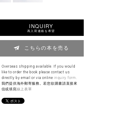
INQUIRY
再入荷連絡を希望
こちらの本を売る
Overseas shipping available. If you would
like to order the book please contact us
directly by email or via online
inquiry form
.
我們提供海外郵寄服務。若您欲購書請直接來
信或填寫
線上表單