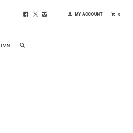
MY ACCOUNT
0
UMN