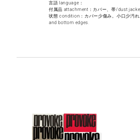
言語 language：
付属品 attachment：カバー、帯/dust jacket,
状態 condition：カバー少傷み。小口少汚れ。/slightl
and bottom edges.