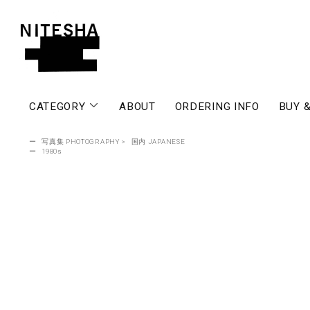
CATEGORY
ABOUT
ORDERING INFO
BUY &
ー
写真集 PHOTOGRAPHY
>
国内 JAPANESE
ー
1980s