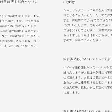
届け日は店主都合となりま
PayPay
ショッピングカードに商品を入れて
報などをご記入いただいた上でご注
宅までお届けいたします。お届
すと、自動的にPaypayでの決済を
料金が異なります。ご注文後改
に移行いたします。そちらの決済ペ
確認のためご連絡をいたしま
決済を完了してください。途中で決
島の場合は追加料金が発生する
られますとお手続きは初めからやり
。万が一お届け時にご不在だっ
すので、何卒ご了承ください。
籍は持ち帰りさせて頂き、後日
す。あらかじめご了承下さい。
銀行振込(先払い) ペイペイ銀行
ペイペイ銀行(旧ジャパンネット銀行
恐れ入りますがお振込手数料はお客
せて頂きます。お振込名義が団体名
あらかじめご連絡頂けると助かりま
や法人様等、後払いをご希望のお客
に応じます。
銀行振込(先払い) ゆうちょ銀行