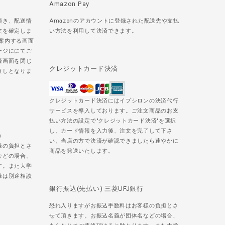
Amazon Pay
頂き、配送情
Amazonのアカウントに登録された配送先や支払
文を確定しま
い方法を利用して決済できます。
ご案内する画面
ージににてご
済画面を閉じ
クレジットカード決済
直しとなりま
クレジットカード決済にはイプシロンの決済代行
サービスを導入しております。ご注文商品のお支
払い方法の設定で"クレジットカード決済"を選択
し、カード情報を入力後、注文を完了して下さ
)
い。当店の方で決済が確認できましたら速やかに
様の負担とさ
商品を発送いたします。
などの場合、
す。また大学
様は別途相談
銀行振込(先払い) 三菱UFJ銀行
恐れ入りますがお振込手数料はお客様の負担とさ
せて頂きます。お振込名義が団体名などの場合、