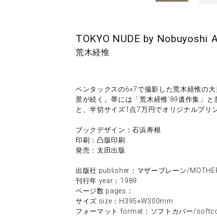
TOKYO NUDE by Nobuyoshi A
荒木経惟
ペンタックスの6×7で撮影した荒木経惟の
景が続く。帯には「荒木経惟'89遺作集」
と、半切サイズ1点7万円でオリジナルプリ
ブックデザイン：石浜寿根
印刷：凸版印刷
発売：太田出版
出版社 publisher：マザーブレーン/MOTHER
刊行年 year：1989
ページ数 pages：
サイズ size：H395×W300mm
フォーマット format：ソフトカバー/softco