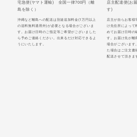
宅急便(ヤマト運輸) 全国一律700円（離
店主配達便(お
島を除く）
す)
沖縄など離島への配送は別途追加料金(1万円以上
店主が自らお客様
の送料無料適用外)が必要となる場合がございま
け先住所によって
す。お届け日時のご指定等ご希望がございました
めてお届け日時の
ら予めご連絡ください。出来るだけ対応できるよ
す。お届け先が離
うにいたします。
場合がございます
た場合はご注文書
配送させて頂きま