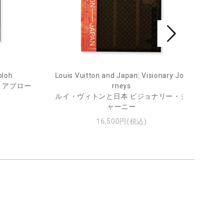
bloh
Louis Vuitton and Japan: Visionary Jou
He
・アブロー
rneys
ルイ・ヴィトンと日本 ビジョナリー・ジ
ャーニー
16,500円(税込)