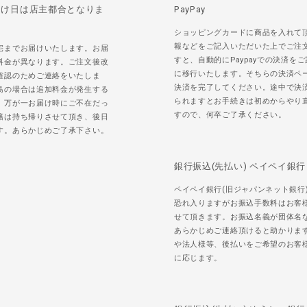
届け日は店主都合となりま
PayPay
ショッピングカードに商品を入れて
報などをご記入いただいた上でご注
宅までお届けいたします。お届
すと、自動的にPaypayでの決済を
料金が異なります。ご注文後改
に移行いたします。そちらの決済ペ
確認のためご連絡をいたしま
決済を完了してください。途中で決
島の場合は追加料金が発生する
られますとお手続きは初めからやり
。万が一お届け時にご不在だっ
すので、何卒ご了承ください。
籍は持ち帰りさせて頂き、後日
す。あらかじめご了承下さい。
銀行振込(先払い) ペイペイ銀行
ペイペイ銀行(旧ジャパンネット銀行
恐れ入りますがお振込手数料はお客
せて頂きます。お振込名義が団体名
あらかじめご連絡頂けると助かりま
や法人様等、後払いをご希望のお客
に応じます。