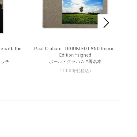
e with the
Paul Graham: TROUBLED LAND Reprint
Fro
Edition *signed
ィッチ
ポール・グラハム *署名本
11,000円(税込)