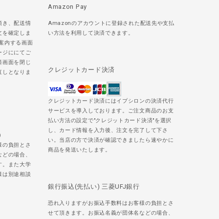
Amazon Pay
頂き、配送情
Amazonのアカウントに登録された配送先や支払
文を確定しま
い方法を利用して決済できます。
ご案内する画面
ージににてご
済画面を閉じ
クレジットカード決済
直しとなりま
クレジットカード決済にはイプシロンの決済代行
サービスを導入しております。ご注文商品のお支
払い方法の設定で"クレジットカード決済"を選択
し、カード情報を入力後、注文を完了して下さ
)
い。当店の方で決済が確認できましたら速やかに
様の負担とさ
商品を発送いたします。
などの場合、
す。また大学
様は別途相談
銀行振込(先払い) 三菱UFJ銀行
恐れ入りますがお振込手数料はお客様の負担とさ
せて頂きます。お振込名義が団体名などの場合、