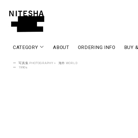
CATEGORY
ABOUT
ORDERING INFO
BUY &
ー
写真集 PHOTOGRAPHY
>
海外 WORLD
ー
1990s