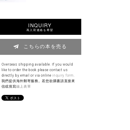
INQUIRY
再入荷連絡を希望
こちらの本を売る
Overseas shipping available. If you would
like to order the book please contact us
directly by email or via online
inquiry form
.
我們提供海外郵寄服務。若您欲購書請直接來
信或填寫
線上表單