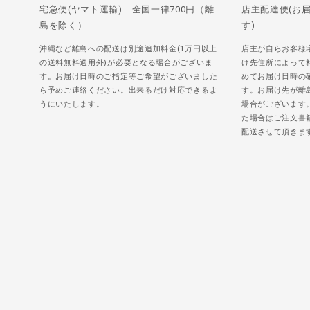
宅急便(ヤマト運輸) 全国一律700円（離
店主配達便(お
島を除く）
す)
沖縄など離島への配送は別途追加料金(1万円以上
店主が自らお客様
の送料無料適用外)が必要となる場合がございま
け先住所によって
す。お届け日時のご指定等ご希望がございました
めてお届け日時の
ら予めご連絡ください。出来るだけ対応できるよ
す。お届け先が離
うにいたします。
場合がございます
た場合はご注文書
配送させて頂きま