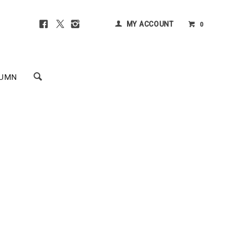
MY ACCOUNT
0
UMN