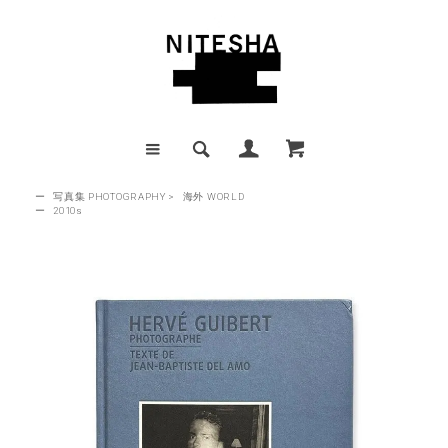
ー
写真集 PHOTOGRAPHY
>
海外 WORLD
ー
2010s