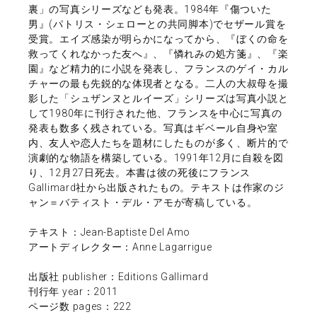
裏」の写真シリーズなども発表。1984年『傷ついた
男』(パトリス・シェローとの共同脚本)でセザール賞を
受賞。エイズ感染が明らかになってから、『ぼくの命を
救ってくれなかった友へ』、『憐れみの処方箋』、『楽
園』など精力的に小説を発表し、フランスのゲイ・カル
チャーの最も先鋭的な体現者となる。二人の大叔母を撮
影した「シュザンヌとルイーズ」シリーズは写真小説と
して1980年に刊行された他、フランスを中心に写真の
発表も数多く残されている。写真はギベール自身や室
内、友人や恋人たちを題材にしたものが多く、断片的で
演劇的な物語を構築している。1991年12月に自殺を図
り、12月27日死去。本書は彼の死後にフランス
Gallimard社から出版されたもの。テキストは作家のジ
ャン＝バティスト・デル・アモが寄稿している。
テキスト：Jean-Baptiste Del Amo
アートディレクター：Anne Lagarrigue
出版社 publisher：Editions Gallimard
刊行年 year：2011
ページ数 pages：222