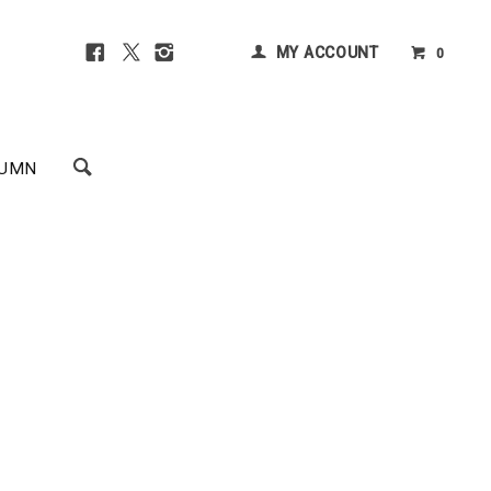
MY ACCOUNT
0
UMN