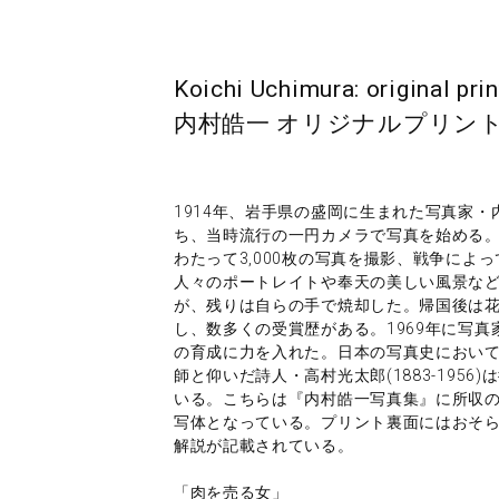
Koichi Uchimura: original pr
内村皓一 オリジナルプリント
1914年、岩手県の盛岡に生まれた写真家・内
ち、当時流行の一円カメラで写真を始める。
わたって3,000枚の写真を撮影、戦争に
人々のポートレイトや奉天の美しい風景な
が、残りは自らの手で焼却した。帰国後は
し、数多くの受賞歴がある。1969年に写
の育成に力を入れた。日本の写真史におい
師と仰いだ詩人・高村光太郎(1883-195
いる。こちらは『内村皓一写真集』に所収
写体となっている。プリント裏面にはおそ
解説が記載されている。
「肉を売る女」