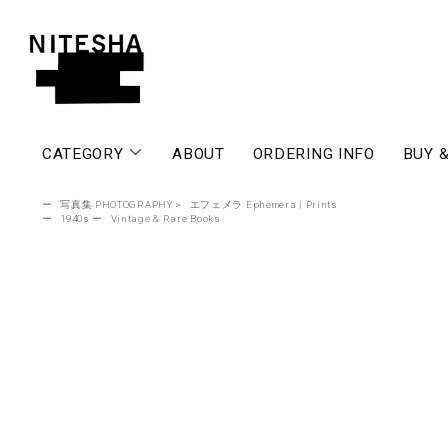
CATEGORY
ABOUT
ORDERING INFO
BUY &
ー
写真集 PHOTOGRAPHY
>
エフェメラ Ephemera | Prints
ー
1940s
ー
Vintage & Rare Books