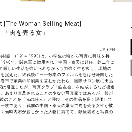
int [The Woman Selling Meat]
 「肉を売る女」
JP
/
EN
村皓一(1914-1993)は、小学生の頃から写真に興味を持
1940年、関東軍に徴用され、中国・奉天に赴任、約二年に
よって厳しい生活を強いられながらも力強く生き抜く、現地の
どを捉えた。終戦後に三十数本のフィルムを忍ばせ帰国した
花巻市で家業の印刷業を営むかたわら、国際サロン展に出品
真家は引退したが、写真クラブ「皓友会」を結成するなど後進
て、あまり言及されることの少ない写真家ではあるが、彼が
6)は彼のことを「光の詩人」と呼び、その作品を高く評価して
の一枚であり、戦前の中国・奉天の露天で肉を売る女性が被
らく当時内村が親しかった人物に宛てて、献呈署名と写真の