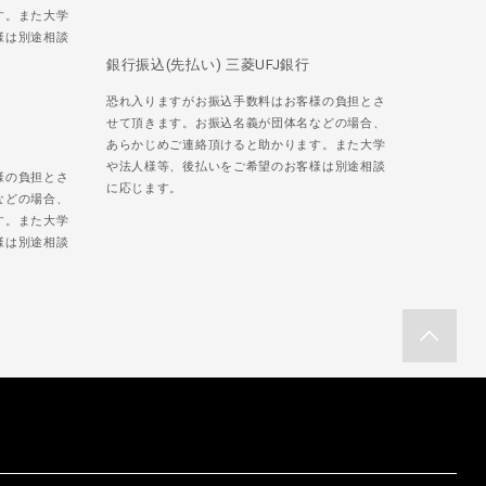
す。また大学
様は別途相談
銀行振込(先払い) 三菱UFJ銀行
恐れ入りますがお振込手数料はお客様の負担とさ
せて頂きます。お振込名義が団体名などの場合、
あらかじめご連絡頂けると助かります。また大学
や法人様等、後払いをご希望のお客様は別途相談
様の負担とさ
に応じます。
などの場合、
す。また大学
様は別途相談