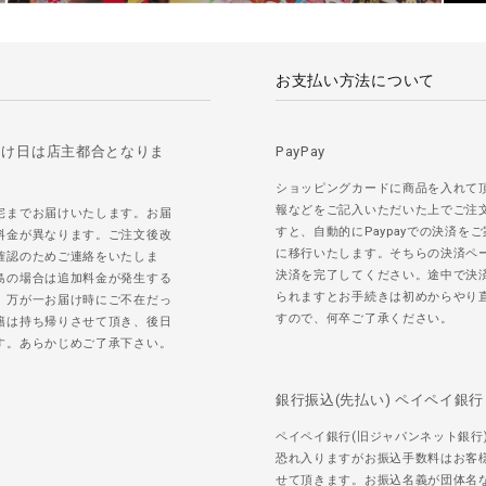
お支払い方法について
届け日は店主都合となりま
PayPay
ショッピングカードに商品を入れて
報などをご記入いただいた上でご注
宅までお届けいたします。お届
すと、自動的にPaypayでの決済を
料金が異なります。ご注文後改
に移行いたします。そちらの決済ペ
確認のためご連絡をいたしま
決済を完了してください。途中で決
島の場合は追加料金が発生する
られますとお手続きは初めからやり
。万が一お届け時にご不在だっ
すので、何卒ご了承ください。
籍は持ち帰りさせて頂き、後日
す。あらかじめご了承下さい。
銀行振込(先払い) ペイペイ銀行
ペイペイ銀行(旧ジャパンネット銀行
恐れ入りますがお振込手数料はお客
せて頂きます。お振込名義が団体名