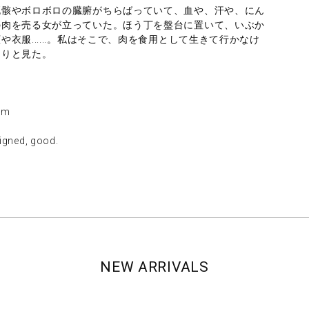
死骸やボロボロの臓腑がちらばっていて、血や、汗や、にん
の肉を売る女が立っていた。ほう丁を盤台に置いて、いぶか
衣服......。私はそこで、肉を食用として生きて行かなけ
きりと見た。
mm
ed, good.
NEW ARRIVALS