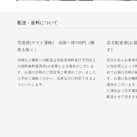
配送・送料について
宅急便(ヤマト運輸) 全国一律700円（離
店主配達便(お
島を除く）
す)
沖縄など離島への配送は別途追加料金(1万円以上
店主が自らお客様
の送料無料適用外)が必要となる場合がございま
け先住所によって
す。お届け日時のご指定等ご希望がございました
めてお届け日時の
ら予めご連絡ください。出来るだけ対応できるよ
す。お届け先が離
うにいたします。
場合がございます
た場合はご注文書
配送させて頂きま