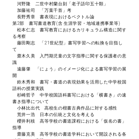
河野隆 二世中村蘭台刻「老子語印五十顆」
加藤祐司 「万葉千首」考
長野秀章 書表現におけるベクトル論
第2部 書写書道教育(含 生涯学習・地域連携事業等)
松本仁志 書写教育におけるカリキュラム構造に関す
る考察
藤田剛志 「21世紀型」書写学習への転換を目指し
て
齋木久美 入門期児童の文字指導に関する保護者の意
識
遠藤肇 「にょう」のイメージ化による書写学習の展
開
鈴木秀和 書写・書道の表現効果を活用した中学校国
語科の授業実践
杉崎哲子 中学校国語科書写における「横書き」の速
書き指導について
小林比出代 高校生の楷書古典作品に対する感性
荒井一浩 日本の伝統と文化を考える
櫻井利枝 高等学校の書道課程における「仮名の書」
指導
齋藤克美 高等学校の書道学科において開設される各