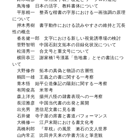
鳥海修 日本の活字、教科書体について
平形精一 整斉な楷書の字形における一画強調の原理
について
押木秀樹 書字動作における読みやすさの維持と冗長
性の概念
沓名健一郎 文字における新しい視覚誘導場の検討
菅野智明 中国石刻文拓本の目録化状況について
松清秀一 合文号と重文号について
横田恭三 謝家橋1号漢墓「告地書」とその書法につ
いて
大野修作 拓本の真偽と物語の古層性
鶴田一雄 王義之の書に関する一考察
青木悟 始平公造像記の陽刻に関する一考察
有岡俊高 米芾考
森上洋光 揚州八怪の隷書表現への一考察
長沼雅彦 中国当代書の出発と展開
出光男 恵信尼文書に見る書
石井健 寺子屋の席書と書道パフォーマンス
大橋修一 江戸末期における書文化考
高橋利郎 『草枕』の風景 漱石の文人世界
山内常正 比田井天来の学書方法と筆意観