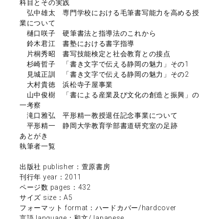
科目とその実践
弘中雄太 専門学校における毛筆書写能力を高める授
業について
樋口咲子 硬筆書法と指導法のこれから
鈴木君江 書塾における書字指導
片桐秀昭 書写技能検定と社会教育との接点
杉崎哲子 「書き文字で伝える静岡の魅力」その1
見城正訓 「書き文字で伝える静岡の魅力」その2
大村貴徳 浜松寺子屋事業
山中俊樹 「書による産業及び文化の創造と振興」の
一考察
滝口雅弘 平形精一教授退任記念事業について
平形精一 静岡大学教育学部書道研究室の足跡
あとがき
執筆者一覧
出版社 publisher：萱原書房
刊行年 year：2011
ページ数 pages：432
サイズ size：A5
フォーマット format：ハードカバー/hardcover
言語 language：和文/Japanese