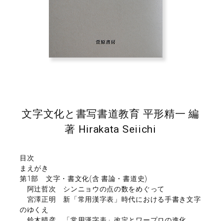
文字文化と書写書道教育 平形精一 編
著 Hirakata Seiichi
目次
まえがき
第1部 文字・書文化(含 書論・書道史)
阿辻哲次 シンニョウの点の数をめぐって
宮澤正明 新「常用漢字表」時代における手書き文字
のゆくえ
鈴木晴彦 「常用漢字表」改定とワープロの進化