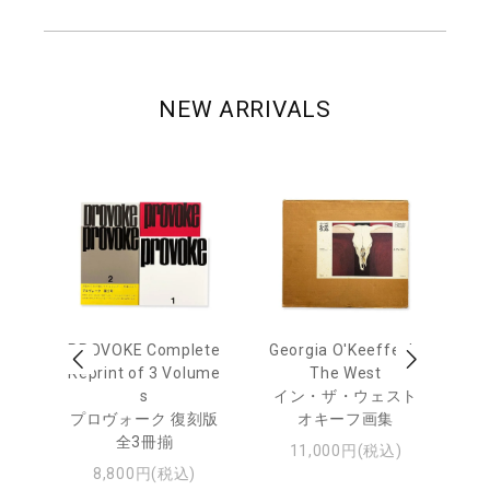
NEW ARRIVALS
 Ja
PROVOKE Complete
Georgia O'Keeffe: In
Ha
urn
Reprint of 3 Volume
The West
te
s
イン・ザ・ウェスト
日
プロヴォーク 復刻版
オキーフ画集
・ジ
全3冊揃
11,000円(税込)
8,800円(税込)