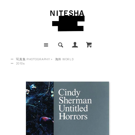
ー
写真集 PHOTOGRAPHY
>
海外 WORLD
ー
2010s