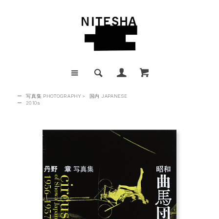
ー
写真集 PHOTOGRAPHY
>
国内 JAPANESE
ー
2010s