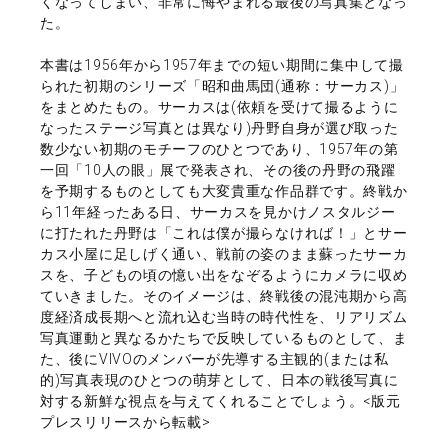
くなってしまい、非常に悔やまれる最後の写真集となっ
た。
本書は1956年から1957年までの短い期間に集中して撮
られた初期のシリーズ「昭和曲馬団(通称：サーカス)」
をまとめたもの。サーカスは(依頼を受けて撮るように
なったステージ写真とは異なり)丹野自身が選び取った
数少ない初期のモチーフのひとつであり、1957年の第
一回「10人の眼」展で発表され、その後の丹野の飛躍
を予期するものとしても大変貴重な作品群です。終戦か
ら11年経ったある日、サーカスを見かけノスタルジー
に打たれた丹野は「これは僕が撮らなければ！」とサー
カス小屋に足しげく通い、戦前の姿のまま蘇ったサーカ
スを、子どもの頃の憶い出をなぞるようにカメラに収め
ていきました。そのイメージは、終戦後の混沌期から高
度経済成長期へと流れ込む当時の時代性を、リアリズム
写真運動と異なるかたちで反映しているものとして、ま
た、後にVIVOのメンバーが先導する主観的(または私
的)写真表現のひとつの萌芽として、日本の戦後写真に
対する新鮮な視点を与えてくれることでしょう。<版元
プレスリリースから転載>