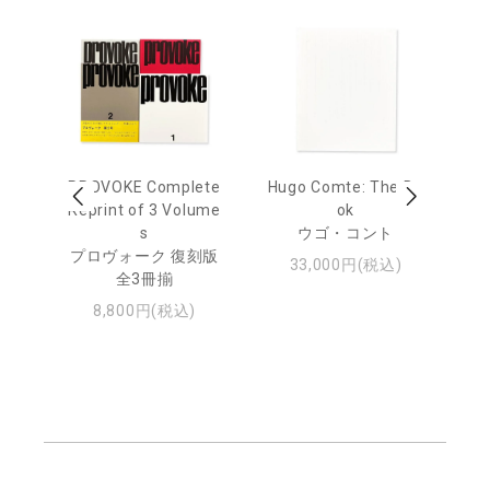
age
PROVOKE Complete
Hugo Comte: The Bo
M
 20
Reprint of 3 Volume
ok
Th
s
ウゴ・コント
ジュ
プロヴォーク 復刻版
33,000円(税込)
全3冊揃
8,800円(税込)