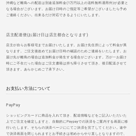
沖縄など離島への配送は別途追加料金(1万円以上の送料無料適用外)が必要と
なる場合がございます。お届け日時のご指定等ご希望がございましたら予め
ご連絡ください。出来るだけ対応できるようにいたします。
店主配達便(お届け日は店主都合となります)
店主が自らお客様宅までお届けいたします。お届け先住所によって料金が異
なります。ご注文後改めてお届け日時の確認のためご連絡をいたします。お
届け先が離島の場合は追加料金が発生する場合がございます。万が一お届け
時にご不在だった場合はご注文書籍は持ち帰りさせて頂き、後日配送させて
頂きます。あらかじめご了承下さい。
お支払い方法について
PayPay
ショッピングカードに商品を入れて頂き、配送情報などをご記入いただいた
上でご注文を確定しますと、自動的にPaypayでの決済をご案内する画面に移
行いたします。そちらの決済ページににてご決済を完了してください。途中
で決済画面を閉じられますとお手続きは初めからやり直しとなりますので、