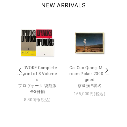
NEW ARRIVALS
 Ja
PROVOKE Complete
Cai Guo Qiang: Mush
Mo
urn
Reprint of 3 Volume
room Poker 2000 *si
e 
s
gned
u
日
プロヴォーク 復刻版
蔡國強 *署名
・ジ
全3冊揃
モ
165,000円(税込)
8,800円(税込)