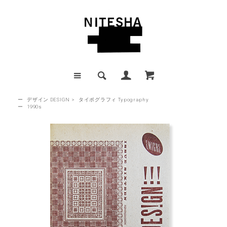
ー
デザイン DESIGN
>
タイポグラフィ Typography
ー
1990s