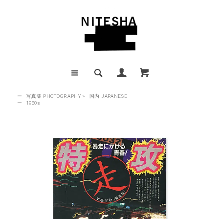
ー
写真集 PHOTOGRAPHY
>
国内 JAPANESE
ー
1980s