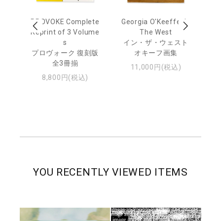
 Ja
PROVOKE Complete
Georgia O'Keeffe: In
Ha
urn
Reprint of 3 Volume
The West
te
s
イン・ザ・ウェスト
日
プロヴォーク 復刻版
オキーフ画集
・ジ
全3冊揃
11,000円(税込)
8,800円(税込)
YOU RECENTLY VIEWED ITEMS