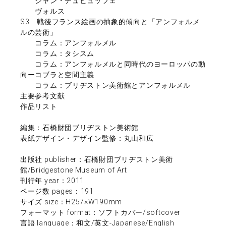
ジャン・デュビュッフェ
ヴォルス
S3 戦後フランス絵画の抽象的傾向と「アンフォルメ
ルの芸術」
コラム：アンフォルメル
コラム：タシスム
コラム：アンフォルメルと同時代のヨーロッパの動
向ーコブラと空間主義
コラム：ブリヂストン美術館とアンフォルメル
主要参考文献
作品リスト
編集：石橋財団ブリヂストン美術館
表紙デザイン・デザイン監修：丸山和広
出版社 publisher：石橋財団ブリヂストン美術
館/Bridgestone Museum of Art
刊行年 year：2011
ページ数 pages：191
サイズ size：H257×W190mm
フォーマット format：ソフトカバー/softcover
言語 language：和文/英文-Japanese/English