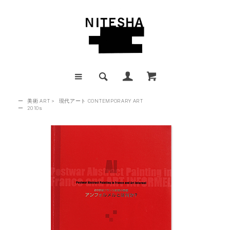
ー
美術 ART
>
現代アート CONTEMPORARY ART
ー
2010s