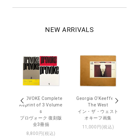
NEW ARRIVALS
 Ja
PROVOKE Complete
Georgia O'Keeffe: In
Ha
urn
Reprint of 3 Volume
The West
te
s
イン・ザ・ウェスト
日
プロヴォーク 復刻版
オキーフ画集
・ジ
全3冊揃
11,000円(税込)
8,800円(税込)